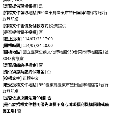
政
[是否提供現場領標]
是
策
[招標文件領取地點]
950臺東縣臺東市豐田里博物館路1號行
政登記桌
資
[招標文件售價及付款方式]
免費提供
訊
[是否提供電子投標]
否
安
全
[截止投標]
114/07/23 17:00
宣
[開標時間]
114/07/24 10:00
告
[開標地點]
國立臺灣史前文化博物館950台東市博物館路1號
3048會議室
為
[是否須繳納押標金]
否
民
[是否須繳納履約保證金]
否
服
[投標文字]
正體中文
務
[收受投標文件地點]
950臺東縣臺東市豐田里博物館路1號行
白
皮
政登記桌
書
[是否依據採購法第99條]
否
[是否於招標文件載明優先決標予身心障礙福利機構團體或庇
政
護工場]
否
府