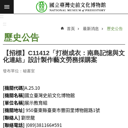
:::
跳到主要內容區塊
:::
進
階
:::
搜
首頁
最新消息
歷史公告
尋
歷史公告
願
景
【招標】C11412「打樹成衣：南島記憶與文
使
化連結」設計製作藝文勞務採購案
命
發布單位：秘書室
最
新
[機關代碼]
A.25.10
消
[機關名稱]
國立臺灣史前文化博物館
息
[單位名稱]
展示教育組
參
[機關地址]
950臺東縣臺東市
豐田里博物館路1號
觀
[聯絡人]
劉世龍
展
[聯絡電話]
(089)381166#591
覽