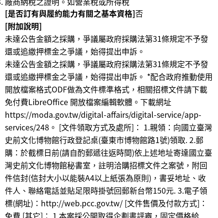
廠商納稅之證明。如營業稅或所得稅
[是否訂有與履約能力有關之基本資格]
否
[附加說明]
未達公告金額之採購，爭議屬政府採購法第31條規定不予發
還或追繳押標金之爭議，始得提出申訴。
未達公告金額之採購，爭議屬政府採購法第31條規定不予發
還或追繳押標金之爭議，始得提出申訴。 *配合政府推動使用
開放檔案格式ODF做為文件標準格式，相關招標文件請下載
免付費LibreOffice 開放檔案編輯軟體。下載網址
https://moda.gov.tw/digital-affairs/digital-service/app-
services/248。 [文件領取方式及處所]： 1.親領：向國立臺灣
史前文化博物館行政登記桌(臺東市博物館路1號)領取. 2.郵
購：於截標日前(請自酌郵遞往返時間)依上述地址寄達國立臺
灣史前文化博物館秘書室，註明洽購招標文件之案號，附回
件信封(信封大小以能裝A4以上紙張為原則)，書妥地址、收
件人、聯絡電話並貼足限時掛號回郵新台幣150元. 3.電子領
標(網址)：http://web.pcc.gov.tw/ [文件售價及付款方式]：
免費 [其它]： 1.本案採公開取得企劃書評審，固定價格給