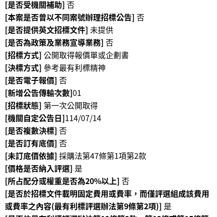
[是否受機關補助]
否
等
專
[本案是否曾以不同案號辦理招標公告]
否
區
[是否提供英文招標文件]
未提供
[是否為政策及業務宣導業務]
否
友
[招標方式]
公開取得報價單或企劃書
善
[決標方式]
參考最有利標精神
措
[是否電子報價]
否
施
[新增公告傳輸次數]
01
服
[招標狀態]
第一次公開取得
務
[機關自定公告日]
114/07/14
服
[是否複數決標]
否
務
[是否訂有底價]
否
信
[未訂底價依據]
採購法第47條第1項第2款
箱
[價格是否納入評選]
是
網
[所占配分或權重是否為20%以上]
否
站
[是否於招標文件載明固定費用或費率，而僅評選組成該費用
導
或費率之內容(最有利標評選辦法第9條第2項)]
是
覽