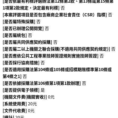
[是否依最有利標評選辦法第12條第2款、第13條或第15條第
1項第2款規定，決定最有利標]
否
R
[本案評選項目是否包含廠商企業社會責任（CSR）指標]
否
S
[是否屬特殊採購]
否
S
[是否已辦理公開閱覽]
否
[是否屬統包]
否
網
站
[是否屬共同供應契約採購]
否
資
[是否屬二以上機關之聯合採購(不適用共同供應契約規定)]
否
料
[是否應依公共工程專業技師簽證規則實施技師簽證]
否
開
[是否採行協商措施]
否
放
[是否適用採購法第104條或105條或招標期限標準第10條或
宣
第4條之1]
否
告
[是否依據採購法第106條第1項第1款辦理]
否
[是否提供電子領標]
是
隱
私
[機關文件費(機關實收)]
0元
權
[系統使用費]
20元
保
[文件代收費]
0元
護
[總計]
20元