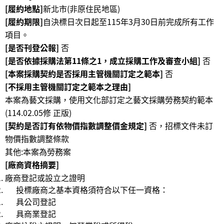
[履約地點]
新北市(非原住民地區)
公
[履約期限]
自決標日次日起至115年3月30日前完成所有工作
開
項目。
資
[是否刊登公報]
否
訊
[是否依據採購法第11條之1，成立採購工作及審查小組]
否
語系
[本案採購契約是否採用主管機關訂定之範本]
否
[不採用主管機關訂定之範本之理由]
本案為藝文採購，使用文化部訂定之藝文採購勞務契約範本
(114.02.05修 正版)
[契約是否訂有依物價指數調整價金規定]
否，招標文件未訂
物價指數調整條款
其他:本案為勞務案
[廠商資格摘要]
廠商登記或設立之證明
投標廠商之基本資格須符合以下任一資格：
具公司登記
具商業登記