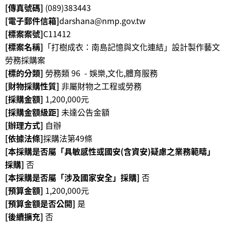
[傳真號碼]
(089)383443
學
[電子郵件信箱]
darshana@nmp.gov.tw
習
[標案案號]
C11412
探
[標案名稱]
「打樹成衣：南島記憶與文化連結」設計製作藝文
索
勞務採購案
[標的分類]
勞務類 96 - 娛樂,文化,體育服務
認
[財物採購性質]
非屬財物之工程或勞務
識
[採購金額]
1,200,000元
我
[採購金額級距]
未達公告金額
們
[辦理方式]
自辦
便
[依據法條]
採購法第49條
民
[本採購是否屬「具敏感性或國安(含資安)疑慮之業務範疇」
服
採購]
否
務
[本採購是否屬「涉及國家安全」採購]
否
[預算金額]
1,200,000元
性
[預算金額是否公開]
是
別
[後續擴充]
否
平