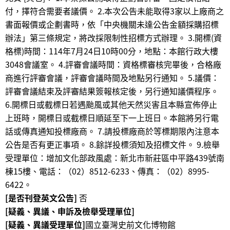
付，擇符合需要者議價。 2.本次公告未能取得3家以上廠商之
書面報價或企劃書時，依「中央機關未達公告金額採購招標
辦法」第三條規定，將改採限制性招標方式辦理。 3.開標(資
格標)時間：114年7月24日10時00分，地點：本館行政大樓
3048會議室。 4.評審會議時間：資格標審核完畢後，合格廠
商進行評審會議，評審會議時間及地點另行通知。 5.議價：
評審會議結束及評審結果簽報核定後，另行通知議價程序。
6.開標日或截標日若遇颱風或其他天然災害且本縣宣佈停止
上班時，開標日或截標日順延至下一上班日。本館將另行電
話或傳真通知投標廠商。 7.請投標廠商於等標期限內注意本
公告是否有更正事項。 8.餘詳投標須知及招標文件。 9.檢舉
受理單位：增加文化部政風處：新北市新莊區中平路439號南
棟15樓、電話：（02）8512-6233、傳真：（02）8995-
6422。
[是否刊登英文公告]
否
[疑義、異議、申訴及檢舉受理單位]
[疑義、異議受理單位]
國立臺灣史前文化博物館