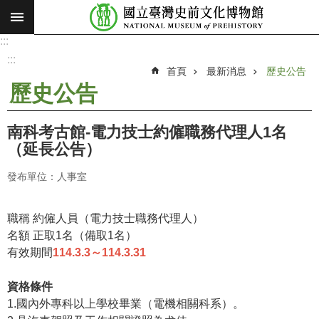
:::
跳到主要內容區塊
:::
進
階
:::
搜
首頁
最新消息
歷史公告
尋
歷史公告
願
景
南科考古館-電力技士約僱職務代理人1名
使
（延長公告）
命
發布單位：人事室
最
新
消
職稱 約僱人員（電力技士職務代理人）
息
名額 正取1名（備取1名）
有效期間
114.3.3～114.3.31
參
觀
資格條件
展
1.國內外專科以上學校畢業（電機相關科系）。
覽