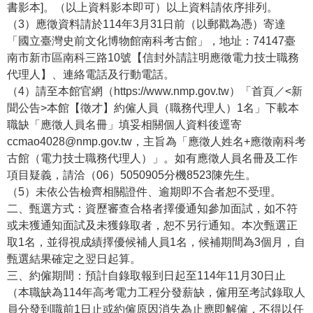
等
書影本]。（以上資料影本即可）以上資料請依序排列。
專
（3）應徵資料請於114年3月31日前（以郵戳為憑）寄達
區
「國立臺灣史前文化博物館南科考古館」，地址：74147臺
南市新市區南科三路10號【信封外請註明應徵電力技士職務
友
代理人】、連絡電話及行動電話。
善
（4）請至本館官網（https://www.nmp.gov.tw）「首頁／<新
措
聞公告>本館【徵才】約僱人員（職務代理人）1名」下載本
施
職缺「應徵人員名冊」填妥相關個人資料後逕寄
服
ccmao4028@nmp.gov.tw，主旨為「應徵人姓名+應徵南科考
務
古館（電力技士職務代理人）」。如有應徵人員名冊及工作
項目疑義，請洽（06）5050905分機8523陳先生。
服
（5）未依公告檢齊相關證件、逾期即不合者恕不受理。
務
二、甄選方式：資歷審查合格者擇優通知參加面試，如不符
信
或未獲通知面試及未獲錄取者，恕不另行通知。本次甄選正
箱
取1名，並得視成績擇優候補人員1名，候補期間為3個月，自
網
甄選結果確定之翌日起算。
站
三、約僱期間：預計自錄取報到日起至114年11月30日止
導
（本職缺為114年高考電力工程分發薪缺，僱用至考試錄取人
覽
員分發到職前1日止或約僱原因消失為止應即解僱，不得以任