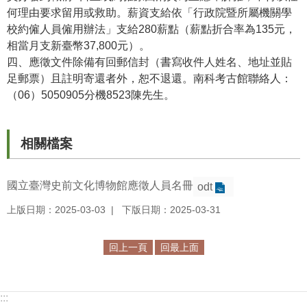
何理由要求留用或救助。薪資支給依「行政院暨所屬機關學
R
校約僱人員僱用辦法」支給280薪點（薪點折合率為135元，
S
相當月支新臺幣37,800元）。
S
四、應徵文件除備有回郵信封（書寫收件人姓名、地址並貼
足郵票）且註明寄還者外，恕不退還。南科考古館聯絡人：
網
（06）5050905分機8523陳先生。
站
資
料
相關檔案
開
放
國立臺灣史前文化博物館應徵人員名冊
odt
宣
告
上版日期：2025-03-03
下版日期：2025-03-31
隱
回上一頁
回最上面
私
權
保
:::
護