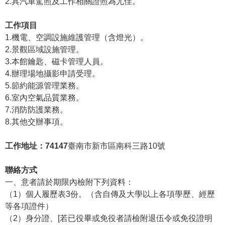
2.具汽車駕照及工作相關證照為尤佳。
學
工作項目
習
1.機電、空調設施維護管理（含燈光）。
探
2.景觀區域設施管理。
索
3.本館鑰匙、磁卡管理人員。
4.辦理場地攝影申請受理。
認
5.節約能源管理業務。
識
6.室內空氣品質業務。
我
7.消防防護業務。
們
8.其他交辦事項。
便
民
工作地址：74147
臺南市新市區南科三路10號
服
務
聯絡方式
一、意者請於期限內檢附下列資料：
性
（1）個人履歷表3份。（含自傳及大學以上各項學歷、經歷
別
等各項證件）
平
（2）身分證、[若已役畢或免役者請檢附退伍令或免役證明