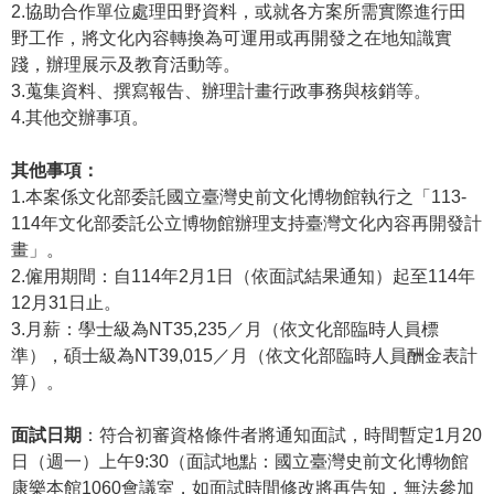
等
2.協助合作單位處理田野資料，或就各方案所需實際進行田
專
野工作，將文化內容轉換為可運用或再開發之在地知識實
區
踐，辦理展示及教育活動等。
3.蒐集資料、撰寫報告、辦理計畫行政事務與核銷等。
友
4.其他交辦事項。
善
措
其他事項：
施
1.本案係文化部委託國立臺灣史前文化博物館執行之「113-
服
114年文化部委託公立博物館辦理支持臺灣文化內容再開發計
務
畫」。
2.僱用期間：自114年2月1日（依面試結果通知）起至114年
服
12月31日止。
務
3.月薪：學士級為NT35,235／月（依文化部臨時人員標
信
準），碩士級為NT39,015／月（依文化部臨時人員酬金表計
箱
算）。
網
站
面試日期
：符合初審資格條件者將通知面試，時間暫定1月20
導
日（週一）上午9:30（面試地點：國立臺灣史前文化博物館
覽
康樂本館1060會議室，如面試時間修改將再告知，無法參加