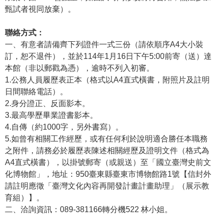
甄試者視同放棄）。
R
S
聯絡方式：
S
一、有意者請備齊下列證件一式三份（請依順序A4大小裝
訂，恕不退件），並於114年1月16日下午5:00前寄（送）達
網
本館（非以郵戳為憑），逾時不列入初審。
站
1.公務人員履歷表正本（格式以A4直式橫書，附照片及註明
資
日間聯絡電話）。
料
2.身分證正、反面影本。
開
3.最高學歷畢業證書影本。
放
4.自傳（約1000字，另外書寫）。
宣
5.如曾有相關工作經歷，或有任何利於說明適合勝任本職務
告
之附件，請務必於履歷表陳述相關經歷及證明文件（格式為
A4直式橫書），以掛號郵寄（或親送）至「國立臺灣史前文
隱
化博物館」，地址：950臺東縣臺東市博物館路1號【信封外
私
請註明應徵「臺灣文化內容再開發計畫計畫助理」（展示教
權
育組）】。
保
二、洽詢資訊：089-381166轉分機522 林小姐。
護