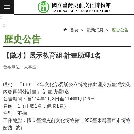
:::
跳到主要內容區塊
:::
進
階
:::
搜
首頁
最新消息
歷史公告
尋
歷史公告
願
景
【徵才】展示教育組-計畫助理1名
使
命
發布單位：人事室
最
新
職稱：「113-114年文化部委託公立博物館辦理支持臺灣文化
消
內容再開發計畫」-計畫助理1名
息
公告期間：自114年1月8日至114年1月16日
名額：1（正取1名，備取1名）
參
性別：不拘
觀
工作地點：國立臺灣史前文化博物館（950臺東縣臺東市博物
展
館路1號）
覽