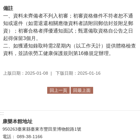
政
備註
策
一、資料未齊備者不列入初審；初審資格條件不符者恕不通
知或退件（如需退還相關應徵資料者請附回郵信封並附足郵
資
資）；初審合格者擇優通知面試；甄選備取資格自公告之日
訊
起得保留3個月。
安
二、如獲通知錄取時需2星期內（以工作天計）提供體格檢查
全
資料，並請依勞工健康保護規則第16條規定辦理。
宣
告
上版日期：2025-01-08
下版日期：2025-01-16
為
民
服
回上一頁
回最上面
務
白
皮
:::
書
康樂本館地址
950263臺東縣臺東市豐田里博物館路1號
政
電話： 089-38-1166
府