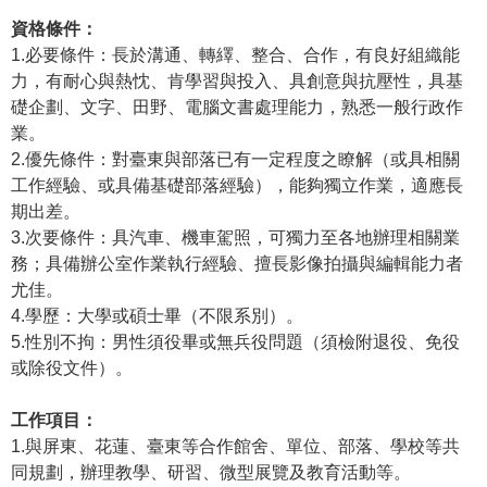
資格條件：
學
1.必要條件：長於溝通、轉繹、整合、合作，有良好組織能
習
力，有耐心與熱忱、肯學習與投入、具創意與抗壓性，具基
探
礎企劃、文字、田野、電腦文書處理能力，熟悉一般行政作
索
業。
2.優先條件：對臺東與部落已有一定程度之瞭解（或具相關
認
工作經驗、或具備基礎部落經驗），能夠獨立作業，適應長
識
期出差。
我
3.次要條件：具汽車、機車駕照，可獨力至各地辦理相關業
們
務；具備辦公室作業執行經驗、擅長影像拍攝與編輯能力者
便
尤佳。
民
4.學歷：大學或碩士畢（不限系別）。
服
5.性別不拘：男性須役畢或無兵役問題（須檢附退役、免役
務
或除役文件）。
性
工作項目：
別
1.與屏東、花蓮、臺東等合作館舍、單位、部落、學校等共
平
同規劃，辦理教學、研習、微型展覽及教育活動等。