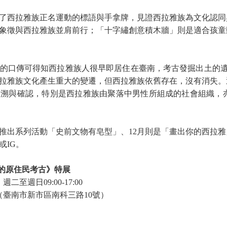
了西拉雅族正名運動的標語與手拿牌，見證西拉雅族為文化認同
象徵與西拉雅族並肩前行；「十字繡創意積木牆」則是適合孩童
的口傳可得知西拉雅族人很早即居住在臺南，考古發掘出土的
拉雅族文化產生重大的變遷，但西拉雅族依舊存在，沒有消失。
追溯與確認，特別是西拉雅族由聚落中男性所組成的社會組織，
推出系列活動「史前文物有皂型」、
12
月則是「畫出你的西拉雅
或
IG
。
的原住民考古》特展
，週二至週日
09:00-17:00
（臺南市新市區南科三路
10
號）