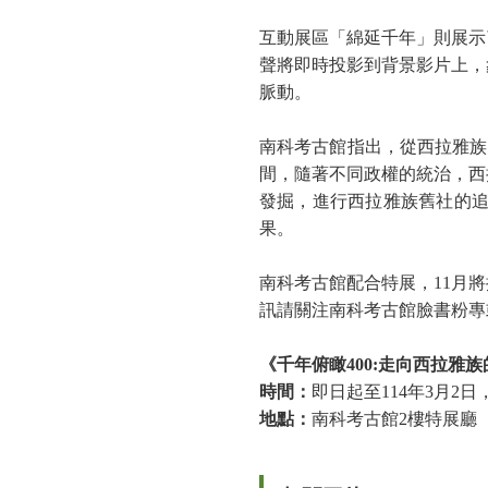
互動展區「綿延千年」則展示
聲將即時投影到背景影片上，
脈動。
南科考古館指出，從西拉雅族
間，隨著不同政權的統治，西
發掘，進行西拉雅族舊社的
果。
南科考古館配合特展，
11
月將
訊請關注南科考古館臉書粉專
《千年俯瞰
400:
走向西拉雅族
時間：
即日起至
114
年
3
月
2
日
地點：
南科考古館
2
樓特展廳