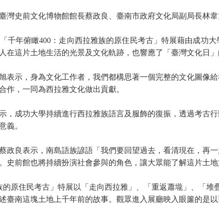
臺灣史前文化博物館館長蔡
政良
、
臺南市政府文化局副局長林韋
「千年俯瞰
400
：走向西拉雅族的原住民考古」特展
藉由成功大
人在這片土地生活的光景及文化軌跡，也響應了「臺灣文化日」
旭
表示
，身為文化工作者，我們都構思著一個完整的文化圖像給
合作，一同為西拉雅文化做出貢獻
。
示，成功大學持續進行西拉雅族語言及服飾的復振，透過考古行
意義。
蔡政良表示，南島語族諺語「我們要回望過去，看清現在，再一
。史前館也將持續扮演社會參與的角色，讓大眾能了解這片土地
族的原住民考古」特展以「走向西拉雅」、「重返蕭壠」、「堆
述臺南這塊土地上千年前的故事。觀眾進入展廳映入眼簾的是以