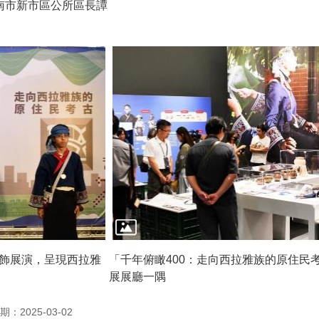
南市新市區公所區長譚
飾展演，呈現西拉雅
「千年俯瞰400：走向西拉雅族的原住民
展展廳一隅
：2025-03-02