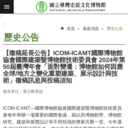
:::
跳到主要內容區塊
:::
進
階
:::
搜
首頁
最新消息
歷史公告
尋
歷史公告
願
景
【徵稿延長公告】ICOM-ICAMT國際博物館
使
協會國際建築暨博物館技術委員會 2024年第
命
50屆臺灣年會「面對變遷：博物館如何因應
全球/地方之變化重塑建築、展示設計與技
最
術」徵稿訊息與投稿須知
新
消
發布單位：展示教育組
息
參
ICOM-ICAMT—國際博物館協會國際建築暨博物館技術委員
觀
會每年舉辦一場重要的國際會議，藉以與博物館學、博物館
展
研究、建築和展覽設計等不同領域的專家共聚一堂。今年適
覽