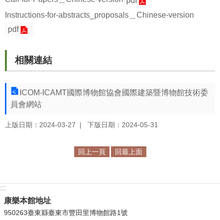
pdf
等
Instructions-for-abstracts_proposals＿Chinese-version
專
區
pdf
友
善
相關連結
措
施
ICOM-ICAMT國際博物館協會國際建築暨博物館技術委
服
員會網站
務
上版日期：2024-03-27
下版日期：2024-05-31
服
務
信
回上一頁
回最上面
箱
網
:::
站
康樂本館地址
導
950263臺東縣臺東市豐田里博物館路1號
覽