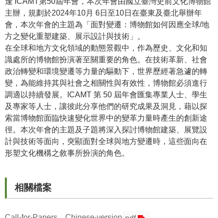
逢 ICAMT第50屆年會，本次年會由國立臺灣史前文化博物館
主辦，規劃於2024年10月 6日至10日在臺東及臺北舉辦年
學
會，本次年會的主題為「面對變遷：博物館如何因應全球/地
習
方之變化重塑建築、展示設計與技術」。
探
在全球和地方文化領域的動態景觀中，作為歷史、文化和知
索
識處所的博物館扮演著至關重要的角色。在技術革新、社會
政治轉變和環境變遷等力量的驅動下，世界歷經著急遽的轉
認
變，為能維持其與社會之相關性與有效性，博物館必須進行
識
調適以持續發展。ICAMT 第 50 屆年會匯集專業人士、學生
我
及專家等人士，讓彼此分享他們的研究成果及洞見，藉以探
們
索當博物館面臨快速變化世界中的變革力量時產生的創新途
便
徑。本次年會的主題及子題將深入探討博物館建築、展覽設
民
計與技術等面向，突顯面對全球與地方變遷時，這些面向在
服
形塑文化機構之敘事所扮演的角色。
務
性
相關檔案
別
平
Call-for-Papers＿Chinese-version