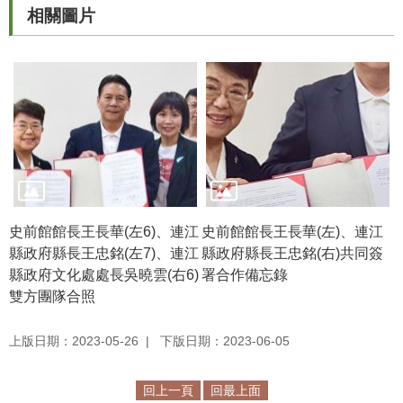
相關圖片
R
S
S
網
站
資
料
開
放
史前館館長王長華(左6)、連江
史前館館長王長華(左)、連江
宣
縣政府縣長王忠銘(左7)、連江
縣政府縣長王忠銘(右)共同簽
告
縣政府文化處處長吳曉雲(右6)
署合作備忘錄
雙方團隊合照
隱
私
上版日期：2023-05-26
下版日期：2023-06-05
權
保
回上一頁
回最上面
護