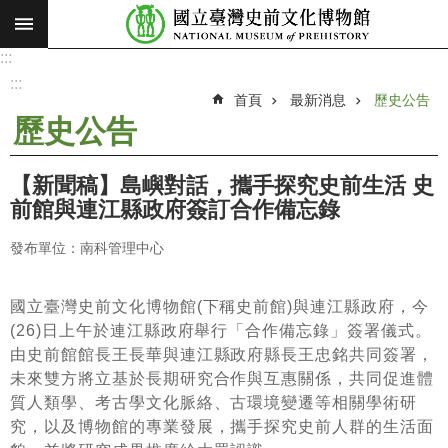
:::
跳到主要內容區塊
:::
進
階
:::
搜
首頁
最新消息
歷史公告
尋
歷史公告
願
景
【新聞稿】島嶼對話，攜手探究史前生活 史
使
前館與連江縣政府簽訂合作備忘錄
命
發布單位：南科管理中心
最
新
消
國立臺灣史前文化博物館
(
下稱史前館
)
與連江縣政府，今
息
(26)
日上午於連江縣政府舉行「合作備忘錄」簽署儀式。
由史前館館長王長華與連江縣政府縣長王忠銘共同簽署，
參
未來雙方將立基於長期研究合作與互惠關係，共同促進體
觀
質人類學、考古學文化脈絡、古環境變遷等相關學術研
展
究，以及博物館的專業發展，攜手探究史前人群的生活面
覽