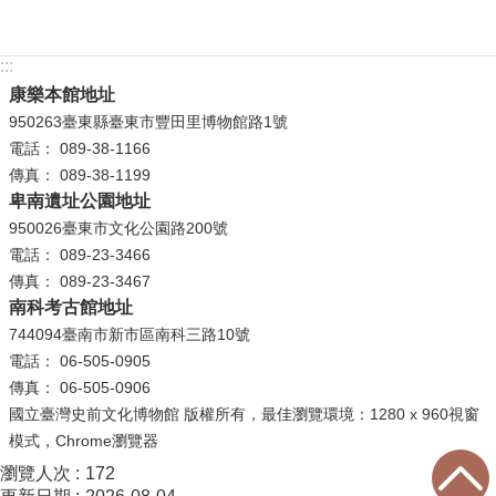
政
策
:::
資
康樂本館地址
訊
950263臺東縣臺東市豐田里博物館路1號
安
電話： 089-38-1166
全
傳真： 089-38-1199
宣
卑南遺址公園地址
告
950026臺東市文化公園路200號
電話： 089-23-3466
為
傳真： 089-23-3467
民
南科考古館地址
服
744094臺南市新市區南科三路10號
務
電話： 06-505-0905
白
傳真： 06-505-0906
皮
國立臺灣史前文化博物館 版權所有，最佳瀏覽環境：1280 x 960視窗
書
模式，Chrome瀏覽器
政
瀏覽人次
172
府