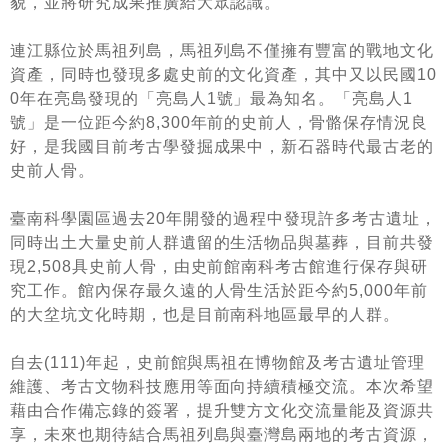
貌，並將研究成果推廣給大眾認識。
學
連江縣位於馬祖列島，馬祖列島不僅擁有豐富的戰地文化
習
資產，同時也發現多處史前的文化資產，其中又以民國
10
探
0
年在亮島發現的「亮島人
1
號」最為知名。「亮島人
1
索
號」是一位距今約
8,300
年前的史前人，骨骼保存情況良
好，是我國目前考古學發掘成果中，新石器時代最古老的
認
史前人骨。
識
我
臺南科學園區過去
20
年開發的過程中發現許多考古遺址，
們
同時出土大量史前人群遺留的生活物品與墓葬，目前共發
便
現
2,508
具史前人骨，由史前館南科考古館進行保存與研
民
究工作。館內保存最久遠的人骨生活於距今約
5,000
年前
服
的大坌坑文化時期，也是目前南科地區最早的人群。
務
自去
(111)
年起，史前館與馬祖在博物館及考古遺址管理
性
維護、考古文物科技應用等面向持續積極交流。本次希望
別
藉由合作備忘錄的簽署，提升雙方文化交流量能及資源共
平
享，未來也期待結合馬祖列島與臺灣島兩地的考古資源，