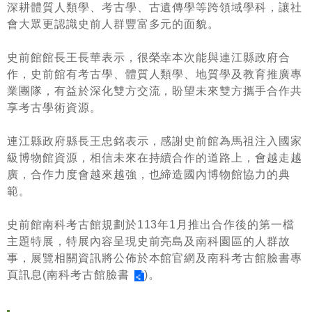
等
深耕體質人類學、考古學、古遺傳學等跨領域學科，讓社
專
會大眾更認識史前人群豐富多元的面貌。
區
史前館館長王長華表示，很榮幸本次能與連江縣政府合
友
作，史前館有考古學、體質人類學、地質學及教育推廣專
善
業團隊，有益於深化雙方交流，盼望未來雙方攜手合作共
措
享考古學術資源。
施
服
連江縣政府縣長王忠銘表示，感謝史前館為馬祖注入國家
務
級博物館資源，相信未來在持續合作的道路上，會越走越
廣，合作力度會越來越強，也締造國內博物館協力的典
服
範。
務
信
史前館南科考古館規劃於
113
年
1
月推出合作後的第一檔
箱
主題特展，特展內容呈現史前亮島及南科園區的人群故
網
事，展覽相關資訊將公佈於本館官網及南科考古館臉書專
站
頁訊息
(
南科考古館臉書
)。
導
覽