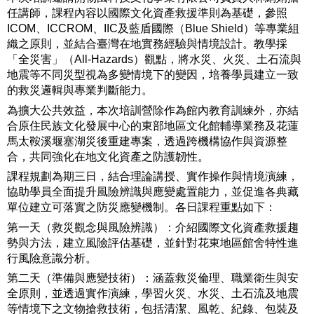
任講師，課程內容以國際文化資產救援準則為基礎，參照
學
ICOM、ICCROM、IIC及藍盾國際（Blue Shield）等專業組
習
織之原則，並結合臺灣在地實務經驗與情境設計。教學採
「全災害」（All-Hazards）觀點，將水災、火災、土石流與
探
地震等不同災型視為多變情境下的變因，培養學員建立一致
索
的救災邏輯與專業判斷能力。
認
為擴大公共效益，本次培訓營除作為館內教育訓練外，亦結
識
合原住民族文化發展中心的東部地區文化館輔導業務及花蓮
我
馬太鞍溪堰塞湖災後重建專案，透過跨機構協作與資源整
們
合，共同強化在地文化資產之防護韌性。
課程規劃為期三日，結合理論講授、實作操作與情境演練，
便
協助學員全面提升風險辨識與應變處置能力，並促進各典藏
民
單位建立可落實之防災應變機制。各日課程重點如下：
服
第一天（救災觀念與風險辨識）：介紹國際文化資產救援趨
務
勢與方法，建立風險評估基礎，並針對花東地區館舍特性進
行風險意識分析。
性
第二天（準備與應變技術）：涵蓋救災倫理、職業衛生與安
別
全原則，並透過實作演練，學習火災、水災、土石流及地震
平
等情境下之文物搶救技術，包括清潔、風乾、紀錄、包裝及