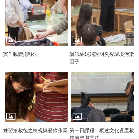
政
策
資
訊
安
全
宣
實作載體拖移法
講師林絹娟說明災後環境污染
告
因子
為
民
服
務
白
皮
書
練習搶救後之檢視與登錄作業
第一日課程：概述文化資產救
政
援趨勢與方法
府