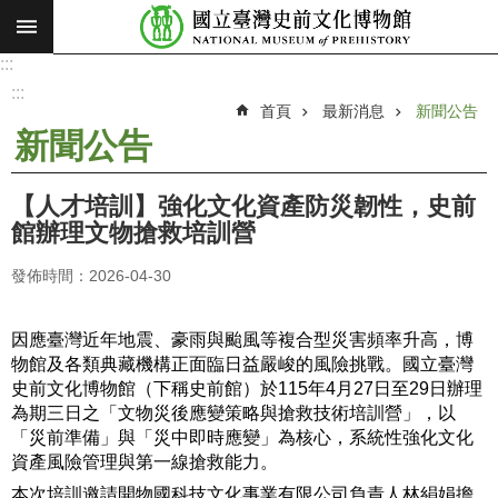
:::
跳到主要內容區塊
:::
進
階
:::
搜
首頁
最新消息
新聞公告
尋
新聞公告
願
景
【人才培訓】強化文化資產防災韌性，史前
使
館辦理文物搶救培訓營
命
發佈時間：2026-04-30
最
新
因應臺灣近年地震、豪雨與颱風等複合型災害頻率升高，博
消
物館及各類典藏機構正面臨日益嚴峻的風險挑戰。國立臺灣
息
史前文化博物館（下稱史前館）於115年4月27日至29日辦理
參
為期三日之「文物災後應變策略與搶救技術培訓營」，以
「災前準備」與「災中即時應變」為核心，系統性強化文化
觀
資產風險管理與第一線搶救能力。
展
覽
本次培訓邀請開物國科技文化事業有限公司負責人林絹娟擔