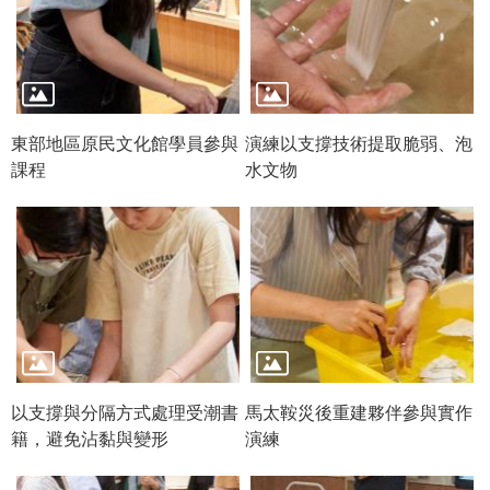
R
S
S
網
東部地區原民文化館學員參與
演練以支撐技術提取脆弱、泡
站
課程
水文物
資
料
開
放
宣
告
隱
私
以支撐與分隔方式處理受潮書
馬太鞍災後重建夥伴參與實作
權
籍，避免沾黏與變形
演練
保
護