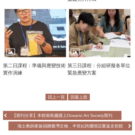
公
開
資
訊
語系
第二日課程：準備與應變技術
第三日課程：分組研擬各單位
實作演練
緊急應變方案
回上一頁
回最上面
【期刊分享】本館南島廳躍上Oceanic Art Society期刊
瑞士教師家族捐贈臺灣文物，半世紀跨國情誼重返史前館