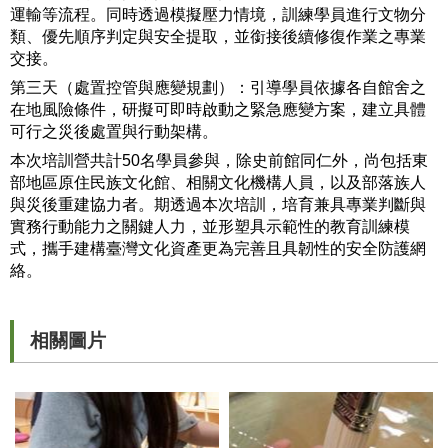
等
運輸等流程。同時透過模擬壓力情境，訓練學員進行文物分
專
類、優先順序判定與安全提取，並銜接後續修復作業之專業
區
交接。
第三天（處置控管與應變規劃）：引導學員依據各自館舍之
友
在地風險條件，研擬可即時啟動之緊急應變方案，建立具體
善
可行之災後處置與行動架構。
措
本次培訓營共計50名學員參與，除史前館同仁外，尚包括東
施
部地區原住民族文化館、相關文化機構人員，以及部落族人
服
與災後重建協力者。期透過本次培訓，培育兼具專業判斷與
務
實務行動能力之關鍵人力，並形塑具示範性的教育訓練模
式，攜手建構臺灣文化資產更為完善且具韌性的安全防護網
服
絡。
務
信
箱
相關圖片
網
站
導
覽