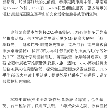
麼都有、蛇麼都好玩的史前館。春節期間康樂本館、卑南遺
址1/27–29休館，1/30(初二)–2/2(初五)開館迎賓，更多展示與
學
活動資訊請至國立臺灣史前文化博物館
臉書
或
官網
查詢。
習
探
索
史前館康樂本館迎接2025寒假到來，精心規劃多元豐富
認
的推廣活動，包含常設展主題活動(NMP祕寶大解密-「藝」
識
享時光、「趖來蛇去-咱趖來史前館、南島航行─南島廳教育
我
推廣桌遊體驗)、留言.穿說.再創造特展教育推廣活動(穿說始
們
於手下─基礎十字繡體驗活動、留言調查─展場解謎遊戲)、微
觀.史觀特展教育推廣活動(微觀 • 趣！
𨑨
陶)、小小博物館員出
便
任務-E起來推廣體驗營、探索館主題活動(探索遊戲區、FUN
民
手作)等五大項數十場活動，提供觀眾精采多元的選擇，邀請
服
觀眾趣逛史前館。
務
性
2025
年重磅推出全新製作兒童版語音導覽，包含華、
別
平
英、台三種語言，歡迎來挑戰。「尋找炊煙之謎」收費體驗