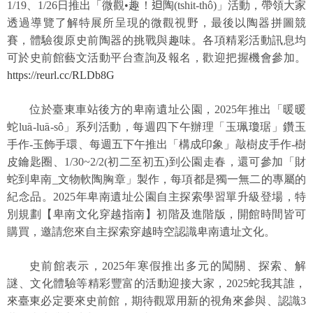
1/19
、1/26日推出「
微觀•趣！
𨑨
陶(tshit-thô)
」
活動，帶領大家
透過導覽了解特展所呈現的微觀視野，最後以陶器拼圖競
R
賽，體驗復原史前陶器的挑戰與趣味。各項精彩活動訊息均
S
S
可於史前館藝文活動平台查詢及報名，歡迎把握機會參加。
https://reurl.cc/RLDb8G
網
站
位於臺東車站後方的
卑南遺址公園，2025年推出「暖暖
資
蛇lu
ā
-lu
ā
-sô
」系列活動，每週四下午辦理「玉珮瓊琚」鑽玉
料
手作-玉飾手環、每週五下午推出「構成印象」敲樹皮手作-樹
開
皮鑰匙圈、1/30~2/2(初二至初五)到公園走春，還可參加「財
放
蛇到卑南_文物軟陶胸章」製作，每項都是獨一無二的專屬的
宣
紀念品。2025年卑南遺址公園自主探索學習單升級登場，特
告
別規劃【卑南文化穿越指南】初階及進階版，開館時間皆可
購買，邀請您來自主探索穿越時空認識卑南遺址文化。
隱
私
史前館表示，2025年寒假推出多元的闖關、探索、解
權
謎、文化體驗等精彩豐富的活動迎接大家，2025蛇我其誰，
保
來臺東必定要來史前館，期待觀眾用新的視角來參與、認識3
護