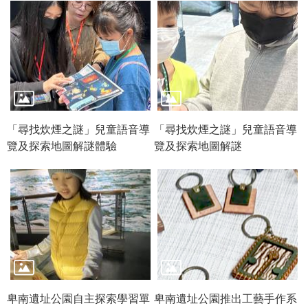
公
開
資
訊
語系
「尋找炊煙之謎」兒童語音導
「尋找炊煙之謎」兒童語音導
覽及探索地圖解謎體驗
覽及探索地圖解謎
卑南遺址公園自主探索學習單
卑南遺址公園推出工藝手作系