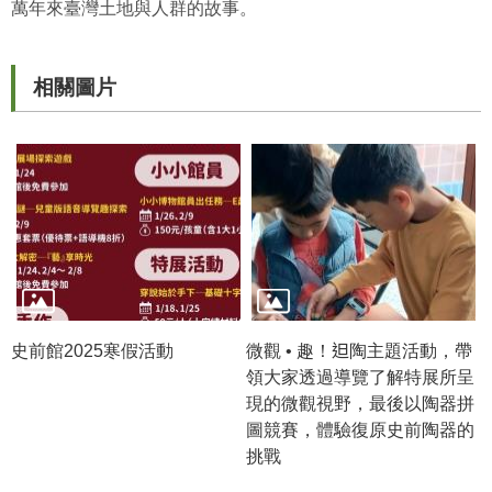
萬年來臺灣土地與人群的故事。
政
策
資
相關圖片
訊
安
全
宣
告
為
民
服
務
史前館2025寒假活動
微觀 • 趣！𨑨陶主題活動，帶
白
領大家透過導覽了解特展所呈
皮
現的微觀視野，最後以陶器拼
書
圖競賽，體驗復原史前陶器的
挑戰
政
府