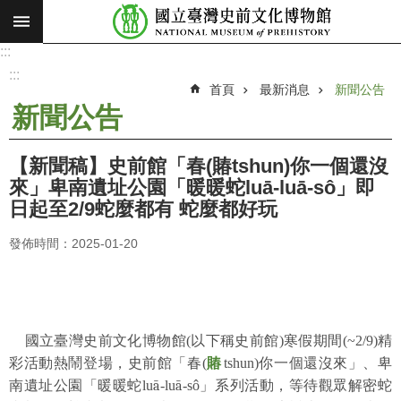
:::
跳到主要內容區塊
:::
進
階
:::
搜
首頁
最新消息
新聞公告
尋
新聞公告
願
景
【新聞稿】史前館「春(賰tshun)你一個還沒
使
來」卑南遺址公園「暖暖蛇luā-luā-sô」即
命
日起至2/9蛇麼都有 蛇麼都好玩
最
發佈時間：2025-01-20
新
消
息
參
國立臺灣史前文化博物館(以下稱史前館)寒假期間(~2/9)精
觀
彩活動熱鬧登場，史前館「春(
賰
tshun)你一個還沒來」、卑
展
南遺址公園「暖暖蛇lu
ā
-lu
ā
-sô
」系列活動，等待觀眾解密蛇
覽