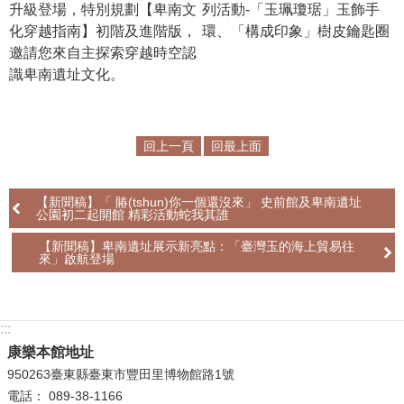
升級登場，特別規劃【卑南文
列活動-「玉珮瓊琚」玉飾手
化穿越指南】初階及進階版，
環、「構成印象」樹皮鑰匙圈
邀請您來自主探索穿越時空認
識卑南遺址文化。
回上一頁
回最上面
【新聞稿】「 賰(tshun)你一個還沒來」 史前館及卑南遺址
公園初二起開館 精彩活動蛇我其誰
【新聞稿】卑南遺址展示新亮點：「臺灣玉的海上貿易往
來」啟航登場
:::
康樂本館地址
950263臺東縣臺東市豐田里博物館路1號
電話： 089-38-1166