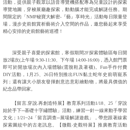
等
活動，提供親子觀眾以語音導覽機搭配專為兒童設計的探索
專
導覽地圖，穿梭展廳趣探索，動動腦才能完成解謎任務。期
區
間限定的「
NMP
秘寶大解密-『藝』享時光」活動每日限量登
場，漫步史前館賞析藝術介入空間的作品，邀您藝起來享受
友
精心安排的史前館藝術巡禮！
善
措
施
深受親子喜愛的探索館，寒假期間2F探索體驗區每日開
服
放2場次
(
上午場 9:30-11:30、下午場 14:00-16:00)，憑入館門票
務
即可於開放場次內入場體驗(需脫鞋及著襪)。Fun手作付費
服
DIY活動，1月25、26日特別推出FUN黏土蛇年史前萌寵系
務
列；還有讓大小朋友發揮創意恣意彩繪動物，將最具價值的
信
紀念品帶回家。
箱
【留言.穿說.再創造特展】教育系列活動1/18、25「
穿說
網
始於手下─基礎十字繡體驗」活動，練習一針一線來動手學習
站
文化；
1/21~24
「
留言調查─展場解謎遊戲」，帶您跟著線索
導
探索圖紋中的古老訊息。【
微觀‧史觀特展】推廣教育活動
覽