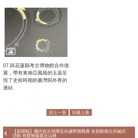
政
策
資
訊
安
全
宣
告
07.與花蓮縣考古博物館合作借
展，帶有東南亞風格的玉器呈
為
現了史前時期的臺灣與外界的
民
連結
服
務
白
皮
回上一頁
回最上面
書
政
【新聞稿】國內首次視障定向越野挑戰賽 史前館推出共融式
活動 有愛無礙親近山林
府