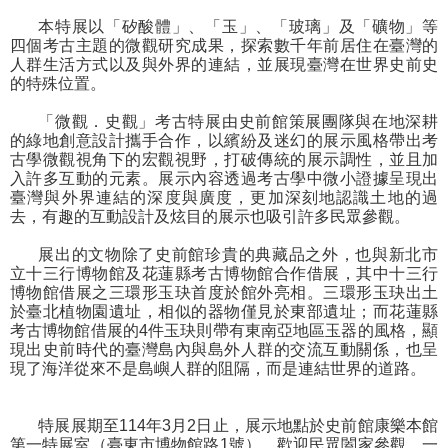
本特展以「矽酸體」、「玉」、「玻璃」及「礦物」等
學
四個考古主題的微觀研究成果，探索數千年前居住在臺灣的
習
人群生活方式以及與外界的連結，並展現臺灣在世界史前史
的特殊位置。
探
索
「微觀．史觀」考古特展由史前館策展團隊與在地深耕
的綠地創意設計攜手合作，以繽紛及迷幻的展示風格帶出考
認
古學微觀視角下的宏觀視野，打破傳統的展示調性，並且加
識
入許多互動的元素。展示內容透過考古學中微小證據呈現出
我
臺灣與外界連結的深度與廣度，更加深刻地認識土地的過
去，有趣的互動設計及炫目的展示也吸引許多民眾參觀。
們
展出的文物除了史前館珍貴的典藏品之外，也與新北市
便
立十三行博物館及花蓮縣考古博物館合作借展，其中十三行
民
博物館借展之三環形玉玦首度於館外亮相。三環形玉玦出土
服
於臺北植物園遺址，相似的器物僅見於東部遺址；而花蓮縣
考古博物館借展的4件玉玦則帶有東南亞地區玉器的風格，顯
務
現出史前時代的臺灣島內與島外人群的交流互動關係，也呈
現了海洋從來不是島嶼人群的阻隔，而是連結世界的道路。
性
別
特展展期至114年3月2日止，展示地點於史前館康樂本館
平
第一特展室（臺東市博物館路1號），歡迎民眾闔家參觀，一