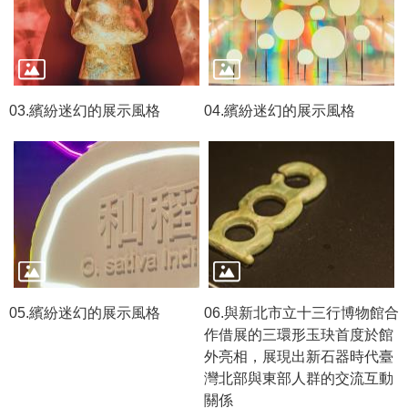
R
S
S
03.繽紛迷幻的展示風格
04.繽紛迷幻的展示風格
網
站
資
料
開
放
宣
告
隱
05.繽紛迷幻的展示風格
06.與新北市立十三行博物館合
私
作借展的三環形玉玦首度於館
權
外亮相，展現出新石器時代臺
保
灣北部與東部人群的交流互動
護
關係