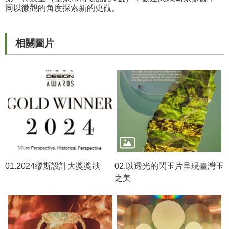
等
同以微觀的角度探索新的史觀。
專
區
相關圖片
友
善
措
施
服
務
服
務
信
01.2024繆斯設計大獎獎狀
02.以透光的閃玉片呈現臺灣玉
箱
之美
網
站
導
覽