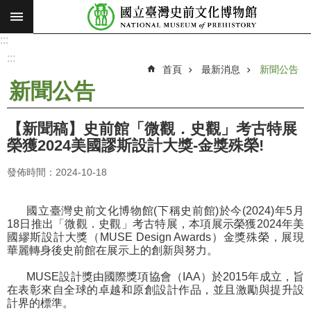
:::
跳到主要內容區塊
:::
進
階
:::
搜
首頁
最新消息
新聞公告
尋
新聞公告
願
景
【新聞稿】史前館「微觀．史觀」考古特展
使
榮獲2024美國謬斯設計大獎-金獎殊榮!
命
發佈時間：2024-10-18
最
新
國立臺灣史前文化博物館(下稱史前館)於今(2024)年5月
消
18日推出「微觀．史觀」考古特展，本項展示榮獲2024年美
息
國繆斯設計大獎（MUSE Design Awards）金獎殊榮，展現
華麗轉身後史前館在展示上的創新與努力。
參
觀
MUSE設計獎由國際獎項協會（IAA）於2015年成立，旨
在表彰來自全球的卓越和原創設計作品，並且激勵與提升設
展
計界的標準。
覽