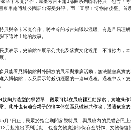
文作家辛卡米克合作，籌畫考古主題3部曲系列聯名特展，包含「考
在臺東卑南遺址公園展出深受好評，而「直擊！博物館後臺」首
特展與辛卡米克合作，將生冷的考古知識以溫暖、有趣且易理解
腳下這片土地的故事。
長庚表示，史前館在展示公共化及落實文化近用上不遺餘力，本
展。
多只能看見博物館對外開放的展示與推廣活動，無法體會真實的
進入博物館，以及展示前必須經歷的一連串過程。過程中以７隻
。
4
款陶片造型的學習單，觀眾可以在展廳裡互動探索，實地操作
常。此外也有適合親子的繪本休憩區及磁鐵共作牆，透過孩童的
)年5月7日止，民眾於指定期間參觀特展，與展廳內的屁貓合照上
12月起推出系列活動，包含文物魔法師保存盒製作、文物修復