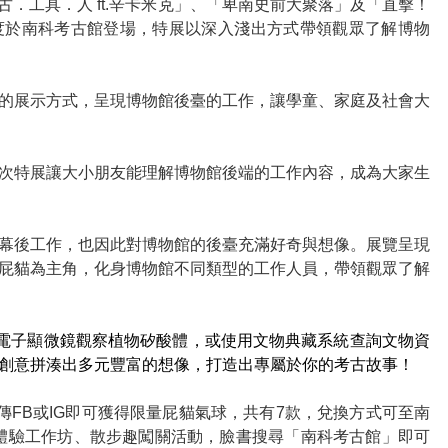
古．工具．人 ft.辛卡米克」、「卑南史前大聚落」及「直擊！
度於南科考古館登場，特展以深入淺出方式帶領觀眾了解博物
的展示方式，呈現博物館後臺的工作，讓學童、家庭及社會大
次特展讓大小朋友能理解博物館後端的工作內容，成為大家生
幕後工作，也因此對博物館的後臺充滿好奇與想像。展覽呈現
屁貓為主角，化身博物館不同類型的工作人員，帶領觀眾了解
電子顯微鏡觀察植物矽酸體，或使用文物典藏系統查詢文物資
創意拼湊出多元豐富的想像，打造出專屬於你的考古故事！
傳FB或IG即可獲得限量屁貓氣球，共有7款，兌換方式可至南
體驗工作坊、散步趣闖關活動，臉書搜尋「南科考古館」即可