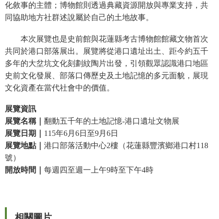
等
化敘事的主體；博物館則透過典藏資源開放與專業支持，共
專
同協助地方社群述說屬於自己的土地故事。
區
本次展覽也是史前館與花蓮縣考古博物館館藏文物首次
友
共同於港口部落展出。展覽將從港口遺址出土、距今約五千
善
多年的大坌坑文化刻劃紋陶片出發，引領觀眾認識港口地區
措
史前文化發展、部落口傳歷史及土地記憶的多元面貌，展現
施
文化資產在當代社會中的價值。
服
務
展覽資訊
展覽名稱｜
翻動五千年的土地記憶-港口遺址文物展
服
展覽日期｜
115
年6月6日至9月6日
務
展覽地點｜
港口部落活動中心2樓（花蓮縣豐濱鄉港口村118
信
號）
箱
開放時間｜
每週四至週一上午9時至下午4時
網
站
導
覽
相關圖片