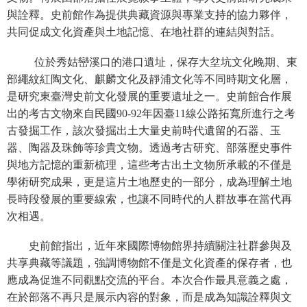
與詮釋。史前館作為提供典藏資源與專業支持的協力夥伴，
學
共同促成文化資產與土地記憶、在地社群的連結與對話。
習
探
位於秀姑巒溪口的港口遺址，保存大坌坑文化晚期、東
索
部繩紋紅陶文化、麒麟文化及靜浦文化等不同時期文化層，
是研究東臺灣史前文化發展的重要遺址之一。史前館合作展
認
出的考古文物來自民國90-92年因臺11線公路拓寬所進行之考
識
古發掘工作，該次發掘出土大量史前時代遺留的石器、玉
我
器、陶器及珠飾等珍貴文物。透過考古研究、部落歷史事件
們
與地方記憶的重新梳理，這些考古出土文物所承載的不僅是
便
學術研究成果，更是這片土地歷史的一部分，成為理解土地
民
長時段發展的重要線索，也讓不同時代的人群故事在當代再
服
次相遇。
務
史前館指出，近年來國際博物館界持續關注社群參與及
性
共享典藏等議題，強調博物館不僅是文化資產的保存者，也
別
應成為促進不同觀點交流的平台。本次合作最具意義之處，
平
在於部落不再只是展示內容的對象，而是成為知識詮釋與文