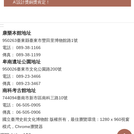
A'設計獎銅獎肯定！
政
策
資
:::
訊
康樂本館地址
安
950263臺東縣臺東市豐田里博物館路1號
全
電話： 089-38-1166
宣
傳真： 089-38-1199
告
卑南遺址公園地址
950026臺東市文化公園路200號
為
電話： 089-23-3466
民
傳真： 089-23-3467
服
南科考古館地址
務
744094臺南市新市區南科三路10號
白
電話： 06-505-0905
皮
傳真： 06-505-0906
書
國立臺灣史前文化博物館 版權所有，最佳瀏覽環境：1280 x 960視窗
政
模式，Chrome瀏覽器
府