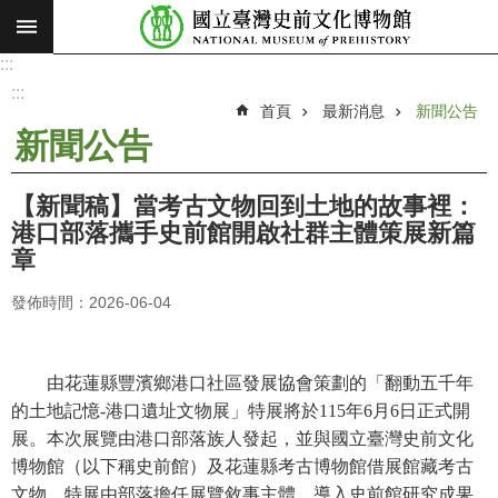
:::
跳到主要內容區塊
:::
進
階
:::
搜
首頁
最新消息
新聞公告
尋
新聞公告
願
景
【新聞稿】當考古文物回到土地的故事裡：
使
港口部落攜手史前館開啟社群主體策展新篇
命
章
最
發佈時間：2026-06-04
新
消
息
由花蓮縣豐濱鄉港口社區發展協會策劃的「翻動五千年
的土地記憶-港口遺址文物展」特展將於115年6月6日正式開
參
展。本次展覽由港口部落族人發起，並與國立臺灣史前文化
觀
博物館（以下稱史前館）及花蓮縣考古博物館借展館藏考古
展
覽
文物。特展由部落擔任展覽敘事主體，導入史前館研究成果