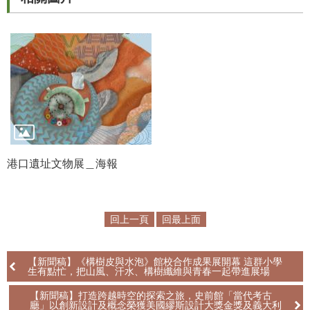
R
S
S
網
站
資
料
開
港口遺址文物展＿海報
放
宣
告
回上一頁
回最上面
隱
私
【新聞稿】《構樹皮與水泡》館校合作成果展開幕 這群小學
權
生有點忙，把山風、汗水、構樹纖維與青春一起帶進展場
保
【新聞稿】打造跨越時空的探索之旅，史前館「當代考古
護
廳」以創新設計及概念榮獲美國繆斯設計大獎金獎及義大利