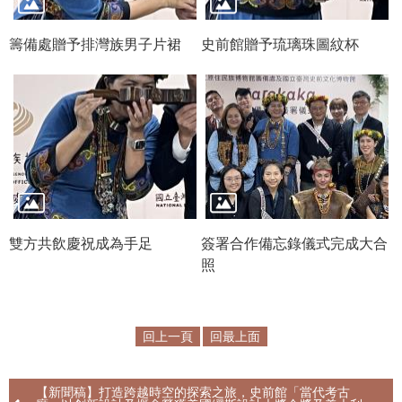
公
開
籌備處贈予排灣族男子片裙
史前館贈予琉璃珠圖紋杯
資
訊
語系
雙方共飲慶祝成為手足
簽署合作備忘錄儀式完成大合
照
回上一頁
回最上面
【新聞稿】打造跨越時空的探索之旅，史前館「當代考古