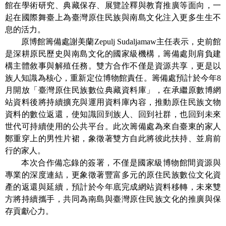
等
館在學術研究、典藏保存、展覽詮釋與教育推廣等面向，一
專
起在國際舞臺上為臺灣原住民族與南島文化注入更多生生不
區
息的活力。
原博館籌備處謝美蘭Zepulj Sudaljamaw主任表示，史前館
友
是深耕原民歷史與南島文化的國家級機構，籌備處則肩負建
善
構主體敘事與解殖任務。雙方合作不僅是資源共享，更是以
措
族人知識為核心，重新定位博物館責任。籌備處預計於今年8
施
月開放「臺灣原住民族數位典藏資料庫」，在承繼原數博網
服
站資料後將持續擴充與運用資料庫內容，推動原住民族文物
務
資料的數位返還，使知識回到族人、回到社群，也回到未來
世代可持續使用的公共平台。此次籌備處為來自臺東的家人
服
鄭重穿上的男性片裙，象徵著雙方自此將彼此扶持、並肩前
務
行的家人。
信
本次合作備忘錄的簽署，不僅是國家級博物館間資源與
箱
專業的深度連結，更象徵著豐富多元的原住民族數位文化資
網
產的返還與延續，預計於今年底完成網站資料移轉，未來雙
站
方將持續攜手，共同為南島與臺灣原住民族文化的推廣與保
導
存貢獻心力。
覽