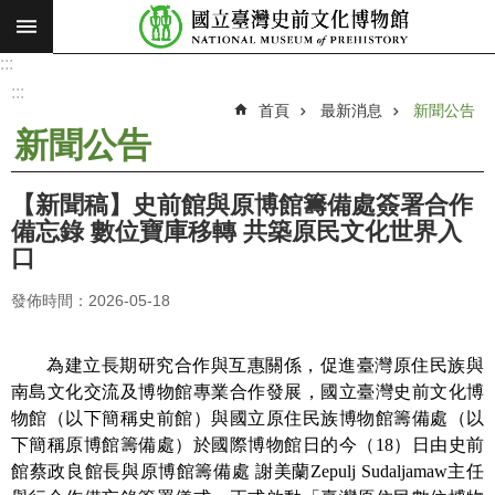
:::
跳到主要內容區塊
:::
進
階
:::
搜
首頁
最新消息
新聞公告
尋
新聞公告
願
景
【新聞稿】史前館與原博館籌備處簽署合作
使
備忘錄 數位寶庫移轉 共築原民文化世界入
命
口
最
發佈時間：2026-05-18
新
消
息
為建立長期研究合作與互惠關係，促進臺灣原住民族與
南島文化交流及博物館專業合作發展，國立臺灣史前文化博
參
物館（以下簡稱史前館）與國立原住民族博物館籌備處（以
觀
下簡稱原博館籌備處）於國際博物館日的今（18）日由史前
展
館蔡政良館長與原博館籌備處 謝美蘭Zepulj Sudaljamaw主任
覽