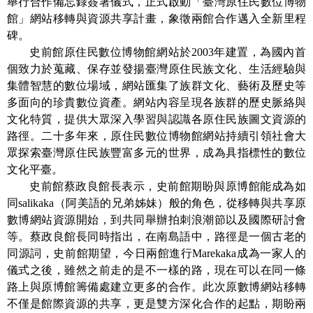
舉行合作備忘錄簽署儀式，正式啟動「臺灣原住民數位博物
館」網站移轉與資源共享計畫，象徵兩館合作邁入全新里程
學
碑。
習
史前館原住民數位博物館網站於2003年建置，為國內首
探
個致力於蒐藏、保存並發揚臺灣原住民族文化、生活經驗與
索
集體智慧的數位場域，網站匯集了族群文化、藝術及歷史等
多面向的珍貴數位資產。網站內容呈現各族群的歷史脈絡與
認
文化特質，提供大眾深入學習與認識各原住民族圖文資源的
識
路徑。二十多年來，原住民數位博物館網站持續引領社會大
我
眾探索臺灣原住民族豐富多元的世界，成為具指標性的數位
們
文化平臺。
便
史前館蔡政良館長表示，史前館期盼與原博館能成為如
民
同salikaka（阿美語的兄弟姊妹）般的角色，從移轉與共享原
服
數博網站資源開始，到共同舉辦拍刺浪潮節以及國際研討會
務
等。蔡政良館長同時指出，在南島語中，路徑是一個古老的
同源詞，史前館期望，今日兩館進行Marekaka成為一家人的
性
儀式之後，雖然之前走的是不一樣的路，現在可以在同一條
別
路上與原博館籌備處建立更多的合作。此次原數博網站移轉
平
不僅是館際資源的共享，更是雙方深化合作的起點，期盼兩