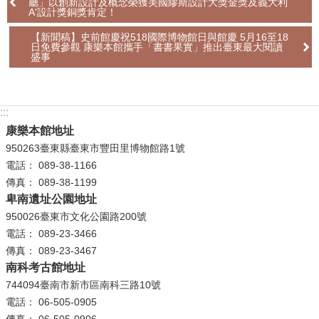
廳」以創新設計及概念榮獲美國繆斯設計大獎金獎及義大利
A'設計獎銅獎肯定！
【新聞稿】史前館慶祝518國際博物館日與館慶 5月16至18
日免費參觀 康樂本館攜手「書書果實」推出臺東最大閱讀
盛事
:::
康樂本館地址
950263臺東縣臺東市豐田里博物館路1號
電話： 089-38-1166
傳真： 089-38-1199
卑南遺址公園地址
950026臺東市文化公園路200號
電話： 089-23-3466
傳真： 089-23-3467
南科考古館地址
744094臺南市新市區南科三路10號
電話： 06-505-0905
傳真： 06-505-0906