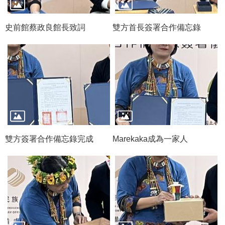
政
策
史前館蔡政良館長致詞
雙方首長簽署合作備忘錄
資
訊
安
全
宣
告
為
民
雙方簽署合作備忘錄完成
Marekaka成為一家人
服
務
白
皮
書
政
府