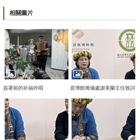
R
相關圖片
S
S
網
站
資
料
開
放
宣
簽署前的祈福吟唱
原博館籌備處謝美蘭主任致詞
告
隱
私
權
保
護