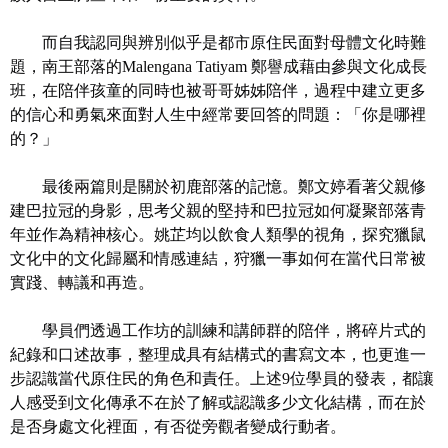
R
而自我認同與辨別似乎是都市原住民面對母體文化時難
S
題，南王部落的Malengana Tatiyam 鄭譽成藉由參與文化成長
S
班，在陪伴孩童的同時也被哥哥姊姊陪伴，過程中建立更多
的信心和勇氣來面對人生中經常要回答的問題：「你是哪裡
網
的？」
站
資
最後兩篇則是關於初鹿部落的記憶。鄭文婷看著父親修
料
建巴拉冠的身影，思考父親的堅持和巴拉冠如何凝聚部落青
開
年並作為精神核心。姚芷均以飲食人類學的視角，探究獵鼠
放
文化中的文化歸屬和情感連結，狩獵一事如何在當代日常被
宣
實踐、轉議和再造。
告
學員們透過工作坊的訓練和講師群的陪伴，將碎片式的
隱
紀錄和口述故事，整理成具有結構式的書寫文本，也更進一
私
步認識當代原住民的角色和責任。上述
9
位學員的發表，都讓
權
人感受到文
化傳承不在於了解或認識多少文化結構，而在於
保
是否身處文化裡面，有否從旁觀者變成行動者。
護