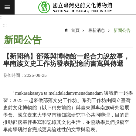
:::
跳到主要內容區塊
:::
進
階
:::
搜
首頁
最新消息
新聞公告
尋
新聞公告
願
景
【新聞稿】部落與博物館一起合力說故事，
使
卑南族文史工作坊發表記憶的書寫與傳遞
命
發佈時間：2025-08-25
最
新
消
「
mukasakasaya ta meladaladam/menadanadam
讓我們一起學
息
習：
2025
一起來做部落文史工作坊」系列工作坊由國立臺灣
史前文化博物館（以下稱史前館）與臺東縣卑南族研究發展
參
學會、國立臺東大學卑南族知識研究中心共同辦理，目的是
觀
推動部落夥伴書寫和記錄其文化生活，並協助學員們投稿至
展
卑南學研討會完成更具論述性的文章與發表。
覽