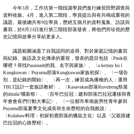
今年
3
月，工作坊第一階段讓學員們進行練習田野調查與
學
資料收斂。
4
月，進入第二階段，學員提出與有共鳴或重視的
習
議題。最後總共有
9
位學員，歷經五個月的資料蒐集、訪談與
探
書寫，於
8
月
23
日進行第三階段部落發表，將他們所珍視的歷
索
史記憶與故事分享給更多人。
認
議題範圍涵蓋了自我認同的追尋、對於家庭記憶的書寫
識
與紀錄、族語及文化傳承的重視，發表的題目包括〈
Pinik
在
我
哪裡？尋找
Pasaraadr
的我、名字與家族〉、〈
a kemay ku i
們
Kungkuwan
：
Puyuma
部落
Kungkuwan
家族初探〉、〈一場告
便
別，是紀
錄的開始〉、〈再一次，練習成為播種的人：運用
民
TBLT
設計一套族語教材〉、〈
Kasavakan
部落
Ruvulreng
祭屋
服
的
dimila’
嚐新祭〉、〈百年巴拉冠：建和部落巴拉冠遷移與青
務
年會會長們行動大事記〉、〈一位都市卑南族男性青年參與
Puyama
部落夏季文化成長班生命歷程的自我敘說〉、
性
〈
Kulabaw
料理：初探初鹿部落的獵鼠文化〉以及〈父親搭建
別
巴拉冠的心路歷程〉。
平