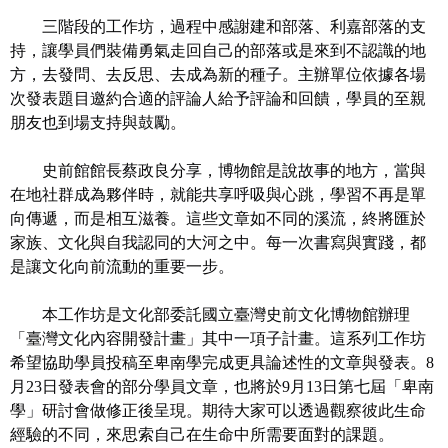
政
三階段的工作坊，過程中感謝建和部落、利嘉部落的支
策
持，讓學員們裝備勇氣走回自己的部落或是來到不認識的地
方，去發問、去反思、去成為新的種子。主辦單位依據各場
資
次發表題目邀約合適的評論人給予評論和回饋，學員的至親
訊
朋友也到場支持與鼓勵。
安
全
史前館館長蔡政良分享，博物館是說故事的地方，當與
宣
在地社群成為夥伴時，就能共享呼吸與心跳，學習不再是單
告
向傳遞，而是相互滋養。這些文章如不同的溪流，終將匯於
為
家族、文化與自我認同的大河之中。每
一次書寫與實踐，都
民
是讓文化向前流動的重要一步。
服
務
本工作坊是文化部委託國立臺灣史前文化博物館辦理
白
「臺灣文化內容開發計畫」其中一項子計畫。這系列工作坊
皮
希望協助學員投稿至卑南學完成更具論述性的文章與發表。
8
書
月
23
日發表會的部分學員文章，也將於
9
月
13
日第七屆「卑南
學」研討會做修正後呈現。期待大家可以透過觀察彼此生命
政
經驗的不同，來思索自己在生命中所需要面對的課題。
府