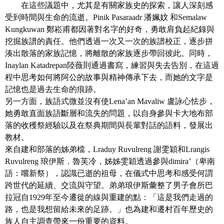
等
在這些議題中，尤其是有關家族史的探索，讓人深刻感
專
受到時間與生命的流逝。
Pinik Pasaraadr
潘姵妏
和
Semalaw
區
Kungkuwan
鄭崧甫都因著對名字的好奇，勇敢肩負起紀錄與
挖掘族譜的責任。他們透過一次又一次的族譜校正，逐步拼
友
湊出散落的家族記憶，將離散的家族逐步帶回彼此。同時，
善
Inaylan Katadrepan
陸薇則通過書寫，練習與失去告別，在這過
措
程中思考如何將阿公的故事與精神傳承下去，而她的文字是
施
記憶也是過去生命的痕跡。
服
另一方面，族語式微並沒有使
Lena’an Mavaliw
盧詠心怯步，
務
她勇敢直面族語斷層和流失的問題，以自身參與卡大地布部
落的收穫祭經驗以及在祭典期間與長輩對話的語料，發展出
服
教材。
務
來自建和部落的姊弟檔，Lraduy Ruvulreng 謝雯穎和Lrangis
信
Ruvulreng 琅伊斯．魯芙冷，姊姊雯穎透過參與dimira’（卑南
箱
語：嚐新祭），認識已逝的祖母，在儀式中思考和感受何謂
網
跨世代的延續、交流與守望。弟弟琅伊斯彙整了男子會所巴
站
拉冠自1929年至今遷徙的線與重建的點：「這是我們走過的
導
路，也是我想留給未來的足跡。」也為建和遷村百年歷史的
覽
族人自主調查帶來一份重要的資料。