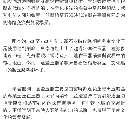
動設施透過物聯網及高速傳輸資訊技術，帶領參觀者操作模
擬古代舷外浮桿帆船，在變化多端的海象中掌舵與領航，感
學
受史前人類的智慧，並體驗新石器時代晚期在臺灣東部島內
習
的海路交流與貿易場景。
探
索
距今約3500至2500年前，新石器時代晚期的卑南文化玉
認
器使用達到巔峰。卑南遺址出土了超過5000件玉器，種類多
識
達近20種，充分展現出當時這片土地在玉器消費與貿易中的
我
核心地位。然而，這些玉器多數來自石板棺陪葬品，文化層
們
中的製玉廢料卻不多。
便
民
服
學者推測，這些玉器主要是由當時鄰近花蓮豐田玉礦區
務
的專業玉匠在玉器工坊群內製作，並透過跨海貿易流通至包
括菲律賓和越南在內的環南海地區。這些跨地域的交易網
性
絡，不僅證明了當時人類航海能力的成熟，也展現了卑南文
別
化的繁榮發展。
平