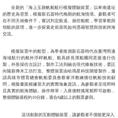
等
全新的「海上玉路帆船航行模擬體驗裝置」以卑南遺址
專
的歷史為背景，模擬新石器時代晚期的航海情境。參觀者可
區
在不同天候條件下，嘗試判定航道、操控船舵，學習掌舵與
友
領航的原理，進一步探索史前居民如何憑藉智慧與技術跨海
善
交流。
措
施
服
模擬裝置中的船型，為學者推測新石器時代在臺灣周邊
務
海域航行的舷外浮桿帆船。船具經長濱船團同意後進行仿
製，外形採仿古設計，製作工法則融合現代條板技術，委託
服
向陽薪傳木工坊打造。整體裝置由哈瑪星科技開發製作，邀
務
請高雄市體育總會帆船委員會蔡睿洋教練擔任帆船技術顧
信
問，模擬畫面根據當天的實際海象資訊，為參觀者呈現即時
箱
且真實的航海體驗。操作簡單：入座後輕搖尾舵即可啟動，
網
整個體驗過程約10分鐘，適合8歲以上的觀眾參與。
站
導
這項創新的互動體驗裝置，讓參觀者不僅能更深入
覽