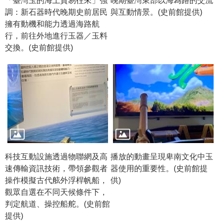
「臺灣玉的海上貿易往來」強
晚期臺灣東部以海為路的交流
政
調：新石器時代晚期史前居民
與互動情景。(史前館提供)
策
擁有動機和能力透過海路航
行，前往外地進行玉器／玉料
資
交換。(史前館提供)
訊
安
全
宣
告
為
民
服
務
科技互動設施透過物聯網及高
播放的動畫呈現卑南文化中玉
白
速傳輸資訊技術，帶領參觀者
器使用的重要性。(史前館提
皮
操作模擬古代舷外浮桿帆船，
供)
書
觀眾自選在不同天候條件下，
判定航道、操控船舵。(史前館
政
提供)
府