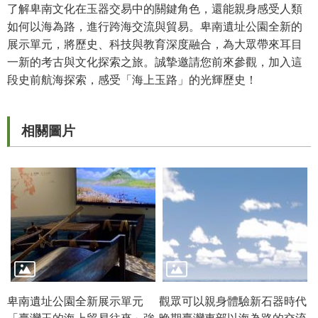
了解卑南文化在玉器交易中的關鍵角色，還能親身感受人類
R
如何以海為路，進行跨海交流與貿易。卑南遺址公園全新的
S
展示單元，將歷史、科技與教育深度融合，為大眾帶來耳目
S
一新的考古與文化探索之旅。誠摯邀請您前來參觀，加入這
段史前航海探索，感受「海上玉路」的光輝歷史！
網
站
資
相關圖片
料
開
放
宣
告
隱
私
權
保
卑南遺址公園全新展示單元
觀眾可以親身體驗新石器時代
護