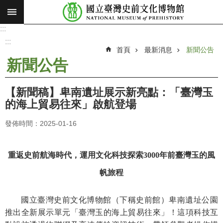
:::
跳到主要內容區塊
:::
進
階
:::
搜
首頁
最新消息
新聞公告
尋
新聞公告
願
景
【新聞稿】卑南遺址展示新亮點：「臺灣玉
使
的海上貿易往來」啟航登場
命
發佈時間：2025-01-16
最
新
消
重返史前航海時代，運用文化科技探索
3000
年前臺灣玉的風
息
帆旅程
參
觀
國立臺灣史前文化博物館（下稱史前館）卑南遺址公園
展
推出全新展示單元「臺灣玉的海上貿易往來」！這項科技互
覽