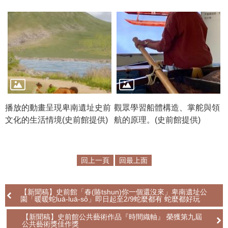
公
開
資
訊
語系
播放的動畫呈現卑南遺址史前
觀眾學習船體構造、掌舵與領
文化的生活情境(史前館提供)
航的原理。(史前館提供)
回上一頁
回最上面
【新聞稿】史前館「春(賰tshun)你一個還沒來」卑南遺址公
園「暖暖蛇luā-luā-sô」即日起至2/9蛇麼都有 蛇麼都好玩
【新聞稿】史前館公共藝術作品『時間織軸』 榮獲第九屆
公共藝術獎佳作獎