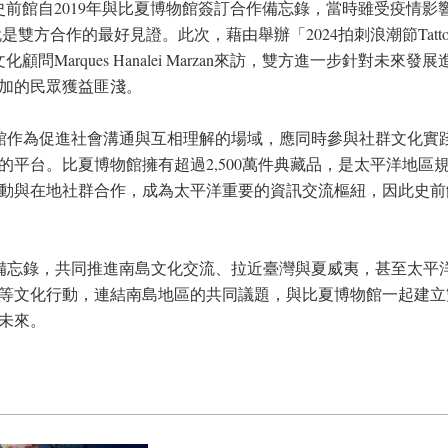
史前館自
2019
年與比夏博物館簽訂合作備忘錄，當時雖受疫情影
就是雙方合作的最好見證。此次，藉由舉辦「
2024
拍刺浪潮節
Tatt
文化顧問
Marques Hanalei Marzan
來訪，雙方進一步針對未來發展
加的民眾獲益匪淺。
館作為促進社會溝通與互相理解的場域，應同時參與社群文化實
的平台。比夏博物館擁有超過
2,500
萬件典藏品，是太平洋地區
動與在地社群合作，成為太平洋重要的資訊交流樞紐，因此史前
備忘錄，共同推進南島文化交流、拉近臺灣與夏威夷，甚至太平
等文化行動，連結南島地區的共同議題，與比夏博物館一起建立
未來。