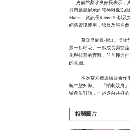
史前館蔡政良館長表示，
於南島廳展示的戰神雕像
Ku
Mailer
、資訊長
Robert Su
以及
網路資訊運用，館員及報名參
蔡政良館長指出，博物
眾一起呼吸、一起成長與交流
化與技藝的實踐，並且極力推
的
實踐
。
本次雙方透過續簽合作
統生態知識
」、「拍刺紋身」
驗產生對話，一起邁向共好的
相關圖片