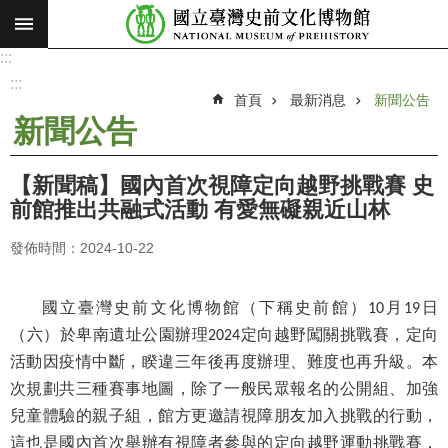
:::
跳到主要內容區塊
:::
進
階
:::
搜
首頁
最新消息
新聞公告
尋
新聞公告
願
景
【新聞稿】國內首次視障定向越野挑戰賽 史
使
前館推出共融式活動 有愛無礙親近山林
命
發佈時間：2024-10-22
最
新
消
國立臺灣史前文化博物館（下稱史前館）
月
日
10
19
息
（六）於卑南遺址公園辦理
定向越野闖關挑戰賽，定向
2024
活動因疫情中斷，睽違三年後再度辦理、難度也再升級。本
參
次規劃共三種賽事地圖，除了一般民眾報名的公開組、加強
觀
兒童體驗的親子組，館方更邀請視障朋友加入挑戰的行動，
展
這也是國內首次舉辦有視障者參與的定向越野運動挑戰賽，
覽