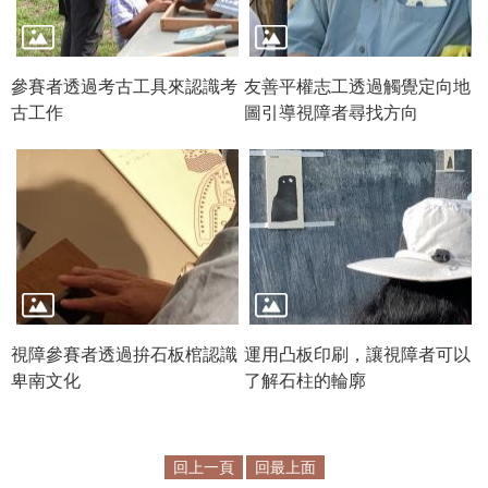
公
開
資
參賽者透過考古工具來認識考
友善平權志工透過觸覺定向地
訊
古工作
圖引導視障者尋找方向
語系
視障參賽者透過拚石板棺認識
運用凸板印刷，讓視障者可以
卑南文化
了解石柱的輪廓
回上一頁
回最上面