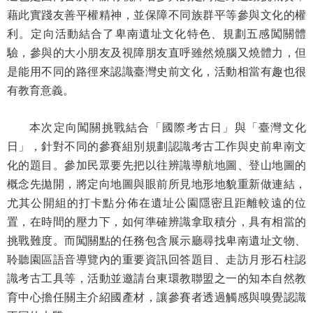
藉此實踐友善平權精神，並保障不同族群平等參與文化的權
學
利。定向活動結合了卑南遺址文化特色、規劃五感闖關體
習
驗，參與的大小朋友及視障朋友直呼雖然燒腦又燒體力，但
探
是能用不同的路徑來認識臺灣史前文化，活動相當有趣也很
索
有教育意義。
認
識
本次定向闖關挑戰結合「國際考古日」與「臺灣文化
我
日」，針對不同的參賽組別規劃認識考古工作與史前卑南文
們
化的題目。參加民眾要先把以往辨識導航地圖、登山地圖的
便
概念先拋開，將定向地圖與眼前所見地形地貌重新做連結，
民
尤其公開組的打卡點分佈在遺址公園隱密且距離較遠的位
服
置，在時間的壓力下，如何準確辨識拿取積分，具有相當的
務
挑戰難度。而闖關點的任務包含展示廳尋找卑南遺址文物、
聆聽園區語音導覽內的重要資訊回答題目、走訪月形石柱認
性
識考古工具等，活動並邀請台東環教聯盟之一的知本自然教
別
育中心擔任關主介紹國產材，讓參賽者透過觸感與嗅覺認識
平