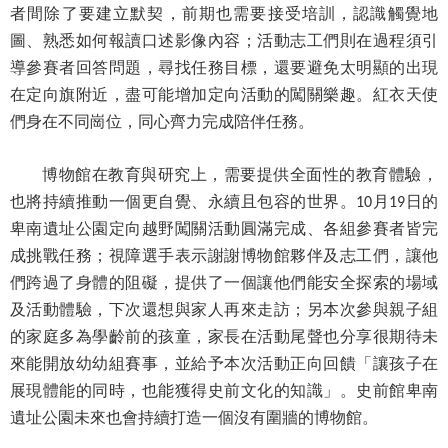
者間除了要建立默契，前期也需要接受培訓，認識觸覺地
R
圖、熟悉如何報讀口述影像內容；活動志工們則在過程須引
S
導參賽者回答問題，尋找任務目標，還要避免太明顯的出現
S
在定向旗附近，盡可能增加定向活動的闖關樂趣。紅衣天使
們身在不同崗位，同心齊力完成陪伴任務。
網
站
博物館在教育與研究上，需要提供全面性的教育體驗，
資
也將持續推動一個更自覺、永續且包容的世界。
月
日的
料
10
19
開
卑南遺址公園定向越野闖關活動圓滿完成、各組參賽者皆完
放
成挑戰任務；視障選手表示謝謝博物館夥伴及志工們，讓他
宣
們跨過了身體的阻礙，提供了一個讓他們能安全探索的場域
告
及活動體驗，下次還想與家人再來走訪；另本次參與親子組
的家庭多為學齡前的孩童，家長在活動尾聲也分享很期待未
隱
私
來能開放幼幼組賽事，並給予本次活動正向回饋「讓孩子在
權
展現體能的同時，也能獲得史前文化的知識」。史前館卑南
保
遺址公園未來也會持續打造一個沒有圍牆的博物館。
護