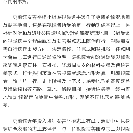
不同的木質。
等
專
區
史前館友善平權小組為視障選手製作了專屬的觸覺地圖
及點字地圖，這是在視障者所受的定向行動訓練基礎上，另
友
外針對活動及遺址公園環境而設計的觸覺辨識地圖；
組受邀
5
善
的視障選手全程由親友及友善服務志工陪伴前行，視障朋友
措
需自行選擇出發方向、決定路徑、並完成闖關挑戰，任務關
施
服
卡會由志工進行口述影像說明，讓視障者能透過聽覺與觸覺
務
來認識月形石柱、石板棺、認識樹皮衣的材料樹種及傳統建
築形式；打卡點則著重在讓視障者認識地形差異，引導視障
服
者走進「坑」裡、走上階梯及上下坡，感受地形的高度落差
務
及體驗踩踏碎石路、草地、觸摸柵欄、接近樹叢等，經由實
信
地造訪觸覺定向地圖中特殊地形，理解不同地形的踩踏感
箱
受。
網
站
史前館近年投入培訓友善平權志工有成，活動中可見身
導
穿紅色衣服的志工夥伴們，每一位視障友善服務志工與視障
覽