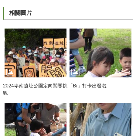
政
策
相關圖片
資
訊
安
全
宣
告
為
民
2024卑南遺址公園定向闖關挑
「Bi」打卡出發啦！
服
戰
務
白
皮
書
政
府