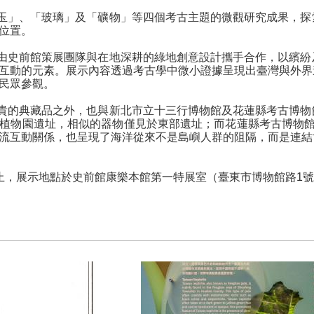
玉」、「玻璃」及「礦物」等四個考古主題的微觀研究成果，探
位置。
由史前館策展團隊與在地深耕的綠地創意設計攜手合作，以繽紛
互動的元素。展示內容透過考古學中微小證據呈現出臺灣與外界
民眾參觀。
貴的典藏品之外，也與新北市立十三行博物館及花蓮縣考古博物
植物園遺址，相似的器物僅見於東部遺址；而花蓮縣考古博物館
流互動關係，也呈現了海洋從來不是島嶼人群的阻隔，而是連結
2日止，展示地點於史前館康樂本館第一特展室（臺東市博物館路