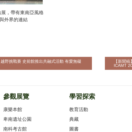
借展，帶有東南亞風格
與外界的連結
越野挑戰賽 史前館推出共融式活動 有愛無礙
【新聞稿
ICAMT
參觀展覽
學習探索
康樂本館
教育活動
卑南遺址公園
典藏
南科考古館
圖書