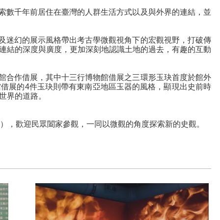
索數千年前居住在臺灣的人群生活方式以及與外界的連結，並
及迷幻的展示風格帶出考古學微觀視角下的宏觀視野，打破傳
連結的深度與廣度，更加深刻地認識土地的過去，有趣的互動
館合作借展，其中十三行博物館借展之三環形玉玦首度於館外
借展的4件玉玦則帶有東南亞地區玉器的風格，顯現出史前時
世界的道路。
1號），歡迎民眾闔家參觀，一同以微觀的角度探索新的史觀。