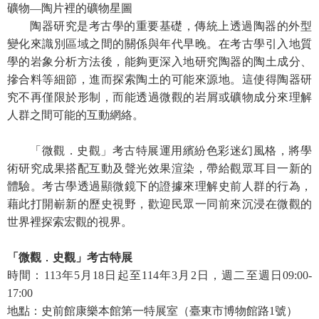
政
礦物—陶片裡的礦物星圖
策
陶器研究是考古學的重要基礎，傳統上透過陶器的外型
變化來識別區域之間的關係與年代早晚。在考古學引入地質
資
學的岩象分析方法後，能夠更深入地研究陶器的陶土成分、
訊
摻合料等細節，進而探索陶土的可能來源地。這使得陶器研
安
究不再僅限於形制，而能透過微觀的岩屑或礦物成分來理解
全
人群之間可能的互動網絡。
宣
告
「微觀．史觀」考古特展運用繽紛色彩迷幻風格，將學
術研究成果搭配互動及聲光效果渲染，帶給觀眾耳目一新的
為
民
體驗。考古學透過顯微鏡下的證據來理解史前人群的行為，
服
藉此打開嶄新的歷史視野，歡迎民眾一同前來沉浸在微觀的
務
世界裡探索宏觀的視界。
白
皮
「微觀
．
史觀」考古特展
書
時間：
113
年
5
月
18
日起至
114
年
3
月
2
日，週二至週日
09:00-
17:00
政
地點：史前館康樂本館第一特展室（臺東市博物館路
1
號）
府