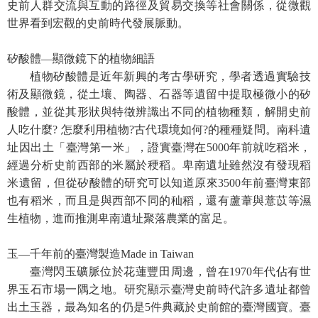
等
史前人群交流與互動的路徑及貿易交換等社會關係，從微觀
專
世界看到宏觀的史前時代發展脈動。
區
矽酸體—顯微鏡下的植物細語
友
植物矽酸體是近年新興的考古學研究，學者透過實驗技
善
術及顯微鏡，從土壤、陶器、石器等遺留中提取極微小的矽
措
酸體，並從其形狀與特徵辨識出不同的植物種類，解開史前
施
人吃什麼? 怎麼利用植物?古代環境如何?的種種疑問。南科遺
服
址因出土「臺灣第一米」，證實臺灣在5000年前就吃稻米，
務
經過分析史前西部的米屬於稉稻。卑南遺址雖然沒有發現稻
服
米遺留，但從矽酸體的研究可以知道原來3500年前臺灣東部
務
也有稻米，而且是與西部不同的秈稻，還有蘆葦與薏苡等濕
信
生植物，進而推測卑南遺址聚落農業的富足。
箱
玉—千年前的臺灣製造Made in Taiwan
網
臺灣閃玉礦脈位於花蓮豐田周邊，曾在1970年代佔有世
站
界玉石市場一隅之地。研究顯示臺灣史前時代許多遺址都曾
導
出土玉器，最為知名的仍是5件典藏於史前館的臺灣國寶。臺
覽