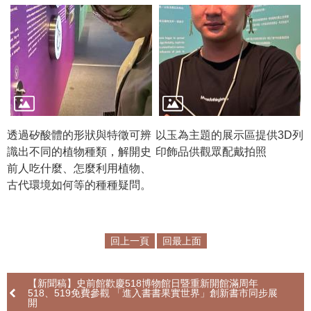
透過矽酸體的形狀與特徵可辨
以玉為主題的展示區提供3D列
識出不同的植物種類，解開史
印飾品供觀眾配戴拍照
前人吃什麼、怎麼利用植物、
古代環境如何等的種種疑問。
回上一頁
回最上面
【新聞稿】史前館歡慶518博物館日暨重新開館滿周年
518、519免費參觀 「進入書書果實世界」創新書市同步展
開