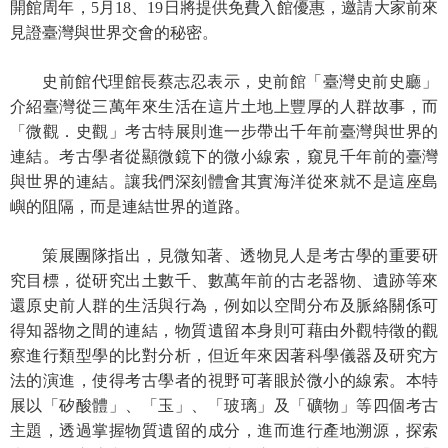
開館周年，5月18、19日將提供免費入館優惠，邀請大家前來
見證臺灣與世界交會的秘密。
學
習
史前館代理館長蔡志忍表示，史前館「臺灣史前史廳」
探
介紹臺灣從三萬年來生活在這片土地上豐厚的人群故事，而
索
「微觀．史觀」考古特展則進一步帶出千年前臺灣與世界的
認
連結。考古學者從顯微鏡下的微小線索，窺見千年前的臺灣
識
與世界的連結。讓我們深刻體會其實海洋從來就不是這座島
我
嶼的阻隔，而是連結世界的道路。
們
策展團隊指出，見微知著、透物見人是考古學的重要研
便
究目標，從研究出土數千、數萬年前的古老器物、遺跡等來
民
還原史前人群的生活與行為，例如以空間分布及脈絡關係可
服
得知器物之間的連結，物質遺留本身則可藉由外觀特徵的觀
務
察進行類型學的比對分析，但近年來因著科學儀器及研究方
法的演進，使得考古學者的視野可著眼於微小的線索。本特
性
展以「矽酸體」、「玉」、「玻璃」及「礦物」等四個考古
別
平
主題，透過掌握物質遺留的成分，進而進行產地溯源，探索