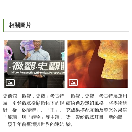
公
開
資
相關圖片
訊
語系
史前館「微觀．史觀」考古特
「微觀．史觀」考古特展運用
展，引領觀眾從顯微鏡下的視
繽紛色彩迷幻風格，將學術研
野，從「矽酸體」、「玉」、
究成果搭配互動及聲光效果渲
「玻璃」與「礦物」等主題，
染，帶給觀眾耳目一新的體
一窺千年前臺灣與世界的連結
驗。