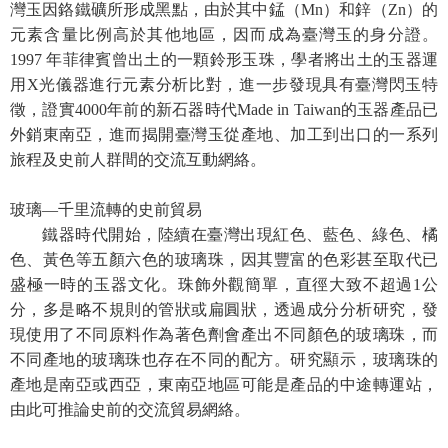
灣玉因鉻鐵礦所形成黑點，由於其中錳（Mn）和鋅（Zn）的
R
元素含量比例高於其他地區，因而成為臺灣玉的身分證。
S
1997 年菲律賓曾出土的一顆鈴形玉珠，學者將出土的玉器運
S
用X光儀器進行元素分析比對，進一步發現具有臺灣閃玉特
徵，證實4000年前的新石器時代Made in Taiwan的玉器產品已
網
外銷東南亞，進而揭開臺灣玉從產地、加工到出口的一系列
站
旅程及史前人群間的交流互動網絡。
資
料
玻璃—千里流轉的史前貿易
開
鐵器時代開始，陸續在臺灣出現紅色、藍色、綠色、橘
放
色、黃色等五顏六色的玻璃珠，因其豐富的色彩甚至取代已
宣
盛極一時的玉器文化。珠飾外觀簡單，直徑大致不超過1公
告
分，多是略不規則的管狀或扁圓狀，透過成分分析研究，發
現使用了不同原料作為著色劑會產出不同顏色的玻璃珠，而
隱
不同產地的玻璃珠也存在不同的配方。研究顯示，玻璃珠的
私
產地是南亞或西亞，東南亞地區可能是產品的中途轉運站，
權
由此可推論史前的交流貿易網絡。
保
護