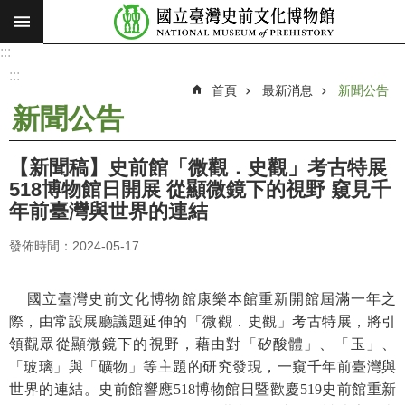
:::
跳到主要內容區塊
:::
進
階
:::
搜
首頁
最新消息
新聞公告
尋
新聞公告
願
景
【新聞稿】史前館「微觀．史觀」考古特展
使
518博物館日開展 從顯微鏡下的視野 窺見千
命
年前臺灣與世界的連結
最
發佈時間：2024-05-17
新
消
息
國立臺灣史前文化博物館康樂本館重新開館屆滿一年之
際，由常設展廳議題延伸的「微觀．史觀」考古特展，將引
參
領觀眾從顯微鏡下的視野，藉由對「矽酸體」、「玉」、
觀
「玻璃」與「礦物」等主題的研究發現，一窺千年前臺灣與
展
世界的連結。史前館響應518博物館日暨歡慶519史前館重新
覽