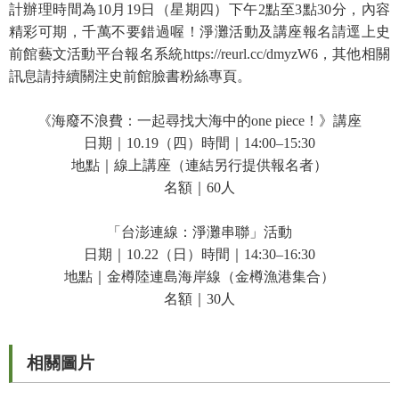
等
計辦理時間為
10
月
19
日（星期四）下午
2
點至
3
點
30
分，內容
專
精彩可期，千萬不要錯過喔！淨灘活動及講座報名請逕上史
區
前館藝文活動平台報名系統
https://reurl.cc/dmyzW6
，其他相關
訊息請持續關注史前館臉書粉絲專頁。
友
善
《海廢不浪費：一起尋找大海中的
one piece
！》講座
措
日期｜
10.19
（四）時間｜
14:00
–
15:30
施
地點｜線上講座（連結另行提供報名者）
服
名額｜
60
人
務
服
「台澎連線：淨灘串聯」活動
務
日期｜
10.22
（日）時間｜
14:30
–
16:30
信
地點｜金樽陸連島海岸線（金樽漁港集合）
箱
名額｜
30
人
網
站
相關圖片
導
覽