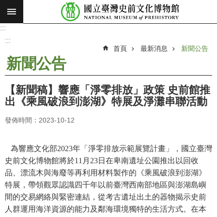
:::
跳到主要內容區塊
:::
進
階
:::
搜
首頁
最新消息
新聞公告
尋
新聞公告
願
景
【新聞稿】響應「淨零排放」政策 史前館推
使
出《乘風破浪到澎湖》特展及淨灘串聯活動
命
發佈時間：2023-10-12
最
新
消
為響應文化部
2023
年「淨零排放示範展覽計畫」，國立臺灣
息
史前文化博物館將於
11
月
23
日在卑南遺址公園推出以回收
品、漂流木與海廢等再利用材料製作的《乘風破浪到澎湖》
參
特展，帶領觀眾認識四千年以前臺灣西南部地區與澎湖島嶼
觀
間的交易網絡與緊密連結，從考古遺址出土的器物揭示史前
展
人群運用海洋資源的能力及鄰海環境獨特的生活方式。在本
覽