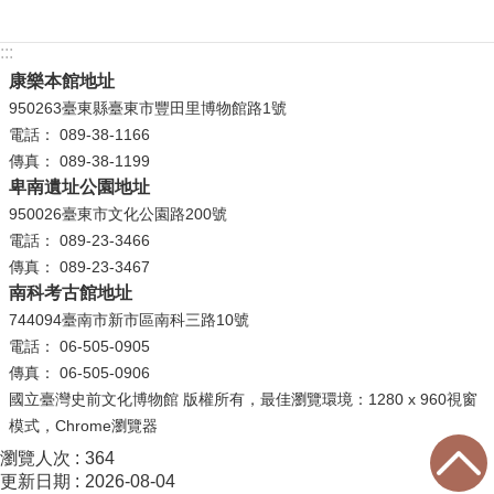
政
策
:::
康樂本館地址
資
950263臺東縣臺東市豐田里博物館路1號
訊
電話： 089-38-1166
安
傳真： 089-38-1199
全
卑南遺址公園地址
宣
950026臺東市文化公園路200號
告
電話： 089-23-3466
為
傳真： 089-23-3467
民
南科考古館地址
服
744094臺南市新市區南科三路10號
務
電話： 06-505-0905
白
傳真： 06-505-0906
皮
國立臺灣史前文化博物館 版權所有，最佳瀏覽環境：1280 x 960視窗
書
模式，Chrome瀏覽器
瀏覽人次
364
政
更新日期
2026-08-04
府