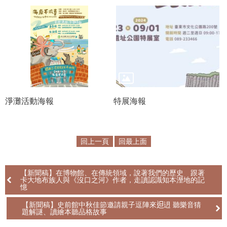
R
S
S
網
站
資
淨灘活動海報
特展海報
料
開
放
宣
回上一頁
回最上面
告
隱
【新聞稿】在博物館、在傳統領域，說著我們的歷史 跟著
卡大地布族人與《沒口之河》作者，走讀認識知本溼地的記
私
憶
權
【新聞稿】史前館中秋佳節邀請親子逗陣來𨑨迌 聽樂音猜
保
題解謎、讀繪本聽品格故事
護