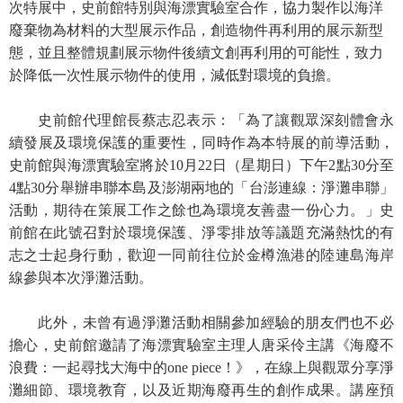
次特展中，史前館特別與海漂實驗室合作，協力製作以海洋
廢棄物為材料的大型展示作品，創造物件再利用的展示新型
學
態，並且整體規劃展示物件後續文創再利用的可能性，致力
習
於降低一次性展示物件的使用，減低對環境的負擔。
探
索
史前館代理館長蔡志忍表示：「為了讓觀眾深刻體會永
認
續發展及環境保護的重要性，同時作為本特展的前導活動，
識
史前館與海漂實驗室將於
10
月
22
日（星期日）下午
2
點
30
分至
我
4
點
30
分舉辦串聯本島及澎湖兩地的「台澎連線：淨灘串聯」
們
活動，期待在策展工作之餘也為環境友善盡一份心力。」史
前館在此號召對於環境保護、淨零排放等議題充滿熱忱的有
便
志之士起身行動，歡迎一同前往位於金樽漁港的陸連島海岸
民
線參與本次淨灘活動。
服
務
此外，未曾有過淨灘活動相關參加經驗的朋友們也不必
性
擔心，史前館邀請了海漂實驗室主理人唐采伶主講《海廢不
別
浪費：一起尋找大海中的
one piece
！》，在線上與觀眾分享淨
平
灘細節、環境教育，以及近期海廢再生的創作成果。講座預