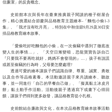
信廉潔」的反貪概念。
學
史前館本次與長年在臺東推廣親子閱讀的種子樹屋合
習
作，精心挑選結合節慶與品格教育主題繪本-「麵包小偷1-3
探
索
集」、「我才沒有吃月亮」，特別在中秋佳節9月29及30日安
排品格教育繪本故事。
認
識
「愛偷吃好吃麵包的小偷，在一次偷竊中遇到了徹底改
我
變人生的事情…」、「天空日漸變暗，恐龍寶寶告訴自己
們
『只要我不要再吃就好，媽媽不會發現的』…」孩子有說謊
或甚至偷竊的行為時，父母要怎麼處理?
便
透過可愛的繪本讓孩子們認識自律、尊重、誠實、勇敢
民
以及合作等品格素養。本活動邀請親子來共讀繪本、聽故
服
事，並一同進行「自己的早餐自己做」、「擬真黏土冰皮月
務
餅」黏土動手作活動。活動後親子透過寫下或畫下心得回
性
饋，讓孩子們得到更多啟發，讓品格教育從小扎根。
別
平
史前館結合廉政與文化，在本次品格教育繪本故事活動