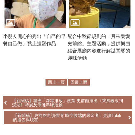
政
策
資
訊
小朋友開心的秀出「自己的早
配合中秋節規劃的「月來樂愛
安
餐自己做」黏土捏塑作品
史前館」主題活動，提供樂曲
全
結合展廳內容進行解謎闖關的
宣
趣味活動
告
為
民
回上一頁
回最上面
服
務
白
【新聞稿】響應「淨零排放」政策 史前館推出《乘風破浪到
澎湖》特展及淨灘串聯活動
皮
書
【新聞稿】史前館走讀臺灣-時空彼端的尋金者：走讀Takili
的過去與現在
政
府