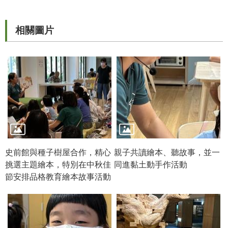
R
相關圖片
S
S
網
站
資
料
開
放
宣
告
史前館與種子樹屋合作，精心
親子共讀繪本、聽故事，並一
挑選主題繪本，特別在中秋佳
同進黏土動手作活動
隱
節安排品格教育繪本故事活動
私
權
保
護