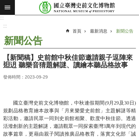
:::
跳到主要內容區塊
:::
進
階
:::
搜
首頁
最新消息
新聞公告
尋
新聞公告
願
景
【新聞稿】史前館中秋佳節邀請親子逗陣來
使
𨑨迌 聽樂音猜題解謎、讀繪本聽品格故事
命
發佈時間：2023-09-29
最
新
消
息
國立臺灣史前文化博物館，中秋連假期間(9月29及30日)
規劃品格教育繪本故事與「月來樂愛史前館」主題解謎等精
參
彩活動，邀請民眾一同到史前館相聚、歡度中秋佳節。透過
觀
活潑創新的主題解謎，邀請觀眾一同探索臺灣3萬年到現代的
展
故事篇章，更藉由親子閱讀推廣品格教育，落實文化部「誠
覽