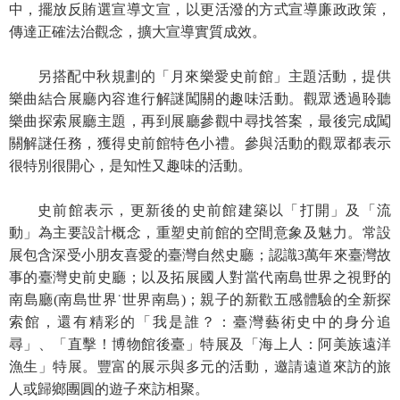
等
中，擺放反賄選宣導文宣，以更活潑的方式宣導廉政政策，
專
傳達正確法治觀念，擴大宣導實質成效。
區
另搭配中秋規劃的「月來樂愛史前館」主題活動，提供
友
樂曲結合展廳內容進行解謎闖關的趣味活動。觀眾透過聆聽
善
樂曲探索展廳主題，再到展廳參觀中尋找答案，最後完成闖
措
關解謎任務，獲得史前館特色小禮。參與活動的觀眾都表示
施
很特別很開心，是知性又趣味的活動。
服
務
史前館表示，更新後的史前館建築以「打開」及「流
服
動」為主要設計概念，重塑史前館的空間意象及魅力。常設
務
展包含深受小朋友喜愛的臺灣自然史廳；認識3萬年來臺灣故
信
事的臺灣史前史廳；以及拓展國人對當代南島世界之視野的
箱
南島廳(南島世界˙世界南島)；親子的新歡五感體驗的全新探
索館，還有精彩的「我是誰？：臺灣藝術史中的身分追
網
尋」、「直擊！博物館後臺」特展及「海上人：阿美族遠洋
站
漁生」特展。豐富的展示與多元的活動，邀請遠道來訪的旅
導
人或歸鄉團圓的遊子來訪相聚。
覽