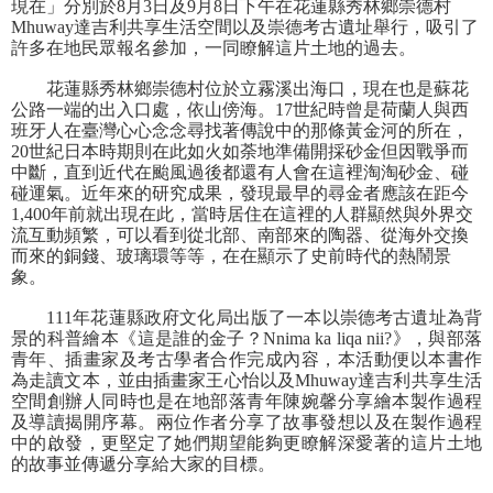
現在」分別於8月3日及9月8日下午在花蓮縣秀林鄉崇德村
Mhuway達吉利共享生活空間以及崇德考古遺址舉行，吸引了
學
許多在地民眾報名參加，一同瞭解這片土地的過去。
習
花蓮縣秀林鄉崇德村位於立霧溪出海口，現在也是蘇花
探
公路一端的出入口處，依山傍海。17世紀時曾是荷蘭人與西
索
班牙人在臺灣心心念念尋找著傳說中的那條黃金河的所在，
20世紀日本時期則在此如火如荼地準備開採砂金但因戰爭而
認
中斷，直到近代在颱風過後都還有人會在這裡淘淘砂金、碰
識
碰運氣。近年來的研究成果，發現最早的尋金者應該在距今
1,400年前就出現在此，當時居住在這裡的人群顯然與外界交
我
流互動頻繁，可以看到從北部、南部來的陶器、從海外交換
們
而來的銅錢、玻璃環等等，在在顯示了史前時代的熱鬧景
象。
便
民
111
年花蓮縣政府文化局出版了一本以崇德考古遺址為背
景的科普繪本《這是誰的金子？Nnima ka liqa nii?》，與部落
服
青年、插畫家及考古學者合作完成內容，本活動便以本書作
務
為走讀文本，並由插畫家王心怡以及Mhuway達吉利共享生活
空間創辦人同時也是在地部落青年陳婉馨分享繪本製作過程
性
及導讀揭開序幕。兩位作者分享了故事發想以及在製作過程
中的啟發，更堅定了她們期望能夠更瞭解深愛著的這片土地
別
的故事並傳遞分享給大家的目標。
平