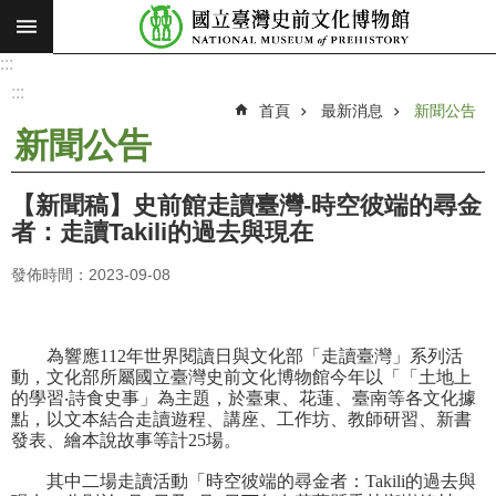
:::
跳到主要內容區塊
:::
進
階
:::
搜
首頁
最新消息
新聞公告
尋
新聞公告
願
景
【新聞稿】史前館走讀臺灣-時空彼端的尋金
使
者：走讀Takili的過去與現在
命
發佈時間：2023-09-08
最
新
消
為響應112年世界閱讀日與文化部「走讀臺灣」系列活
息
動，文化部所屬國立臺灣史前文化博物館今年以「「土地上
的學習‧詩食史事」為主題，於臺東、花蓮、臺南等各文化據
參
點，以文本結合走讀遊程、講座、工作坊、教師研習、新書
觀
發表、繪本說故事等計25場。
展
其中二場走讀活動「時空彼端的尋金者：Takili的過去與
覽