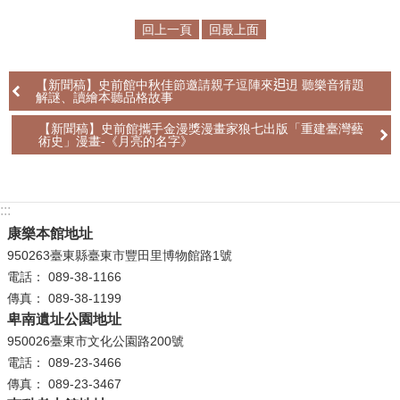
公
回上一頁
回最上面
開
資
訊
【新聞稿】史前館中秋佳節邀請親子逗陣來𨑨迌 聽樂音猜題
解謎、讀繪本聽品格故事
語系
【新聞稿】史前館攜手金漫獎漫畫家狼七出版「重建臺灣藝
術史」漫畫-《月亮的名字》
:::
康樂本館地址
950263臺東縣臺東市豐田里博物館路1號
電話： 089-38-1166
傳真： 089-38-1199
卑南遺址公園地址
950026臺東市文化公園路200號
電話： 089-23-3466
傳真： 089-23-3467