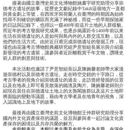
等
接著由國立臺灣史前文化博物館姚書宇研究助理分享崇
德考古遺址的故事，從歷史文獻紀錄中Takili這個地方一直都
專
與黃金劃上等號，在西班牙與荷蘭人在臺灣的時期因為始終
區
找尋不到確切的礦區而充滿了神祕感，而從一些早期探險家
的日誌與記錄下，也得以一窺400年前這片土地的人群樣貌。
友
而近年的考古發掘研究成果，也逐步揭露距今1400年前以來
善
生活在崇德遺址的人是如何與島內外的人群交流互動，以及
措
他們的生活方式。由於近日甫完成崇德遺址的發掘工作，現
場也由花蓮考古博物館典藏研究組尹意智組長展示與介紹最
施
新發現的考古遺留，讓參與者近距離觀賞千年文物，讚嘆史
服
前人群的創意與技術。
務
本次活動也邀請了尹意智組長以及陳婉馨老師帶大家漫
服
遊崇德村以及崇德考古遺址。走在時空交錯的十字路口，從
考古學者的視角介紹崇德遺址的過去，走訪曾經發掘的位置
務
以及在地表上即可看見散落的鐵渣及陶片。陳婉馨老師則介
信
紹現在居住在崇德遺址土地上的太魯閣族群以及這片土地即
箱
將面臨的變動等議題，藉由考古學者及在地青年的視角，深
入認識地上及地下的故事。
網
最後再由國立臺灣史前文化博物館王仲群研究助理分享
站
國內外文化資產保存的議題，並且與參與者一起討論文化資
導
產保存的困境以及共存共榮的解方。
覽
史前館表示，本館以考古學及史前文化為主題，在深化