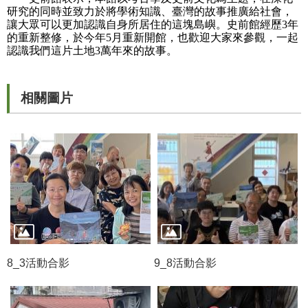
研究的同時並致力於將學術知識、臺灣的故事推廣給社會，
R
讓大眾可以更加認識自身所居住的這塊島嶼。史前館經歷3年
的重新整修，於今年5月重新開館，也歡迎大家來參觀，一起
S
認識我們這片土地3萬年來的故事。
S
網
相關圖片
站
資
料
開
放
宣
告
隱
私
8_3活動合影
9_8活動合影
權
保
護