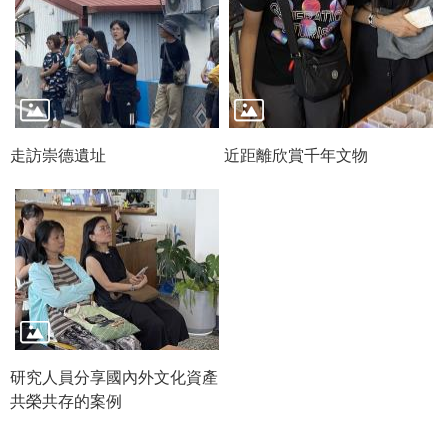
政
策
資
訊
安
全
走訪崇德遺址
近距離欣賞千年文物
宣
告
為
民
服
務
白
皮
研究人員分享國內外文化資產
書
共榮共存的案例
政
府