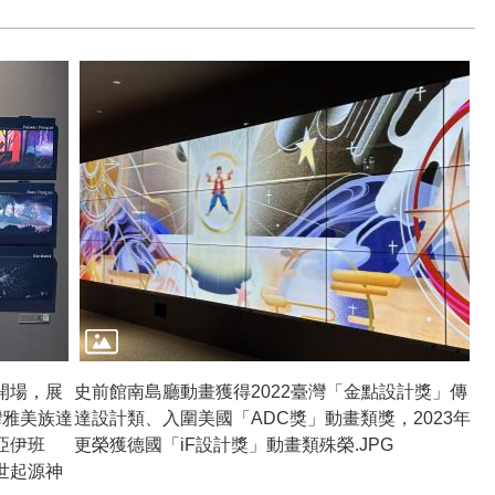
開場，展
史前館南島廳動畫獲得2022臺灣「金點設計獎」傳
灣雅美族達
達設計類、入圍美國「ADC獎」動畫類獎，2023年
亞伊班
更榮獲德國「iF設計獎」動畫類殊榮.JPG
世起源神