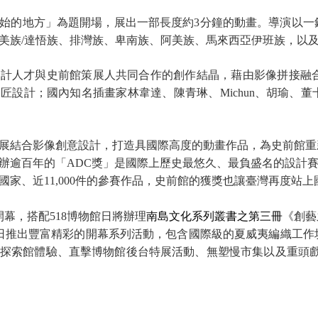
始的地方」為題開場，展出一部長度約3分鐘的動畫。導演以一
美族/達悟族、排灣族、卑南族、阿美族、馬來西亞伊班族，以
計人才與史前館策展人共同合作的創作結晶，藉由影像拼接融合技
匠設計；國內知名插畫家林韋達、陳青琳、Michun、胡瑜、
展結合影像創意設計，打造具國際高度的動畫作品，為史前館重
辦逾百年的「ADC獎」是國際上歷史最悠久、最負盛名的設計賽
6個國家、近11,000件的參賽作品，史前館的獲獎也讓臺灣再度
幕，搭配518博物館日將辦理
南島文化系列叢書之第三冊
《創藝
21日推出豐富精彩的開幕系列活動，包含國際級的夏威夷編織工
探索館體驗、直擊博物館後台特展活動、無塑慢市集以及重頭戲