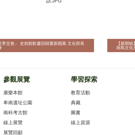
話.JPG
世界交會」 史前館歡慶回歸重新開幕 文化部長
【新聞稿
身
南島文化
參觀展覽
學習探索
康樂本館
教育活動
卑南遺址公園
典藏
南科考古館
圖書
線上展覽
線上資源
展覽回顧