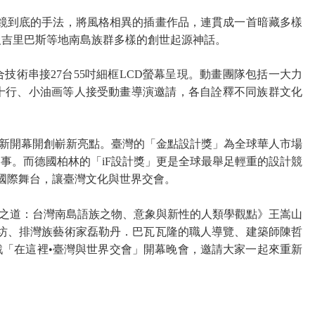
鏡到底的手法，將風格相異的插畫作品，連貫成一首暗藏多樣
及吉里巴斯等地南島族群多樣的創世起源神話。
術串接27台55吋細框LCD螢幕呈現。動畫團隊包括一大力
董十行、小油画等人接受動畫導演邀請，各自詮釋不同族群文化
新開幕開創嶄新亮點。臺灣的「金點設計獎」為全球華人市場
事。而德國柏林的「iF設計獎」更是全球最舉足輕重的設計競
站上國際舞台，讓臺灣文化與世界交會。
之道：台灣南島語族之物、意象與新性的人類學觀點》王嵩山
作坊、排灣族藝術家磊勒丹．巴瓦瓦隆的職人導覽、建築師陳哲
「在這裡•臺灣與世界交會」開幕晚會，邀請大家一起來重新