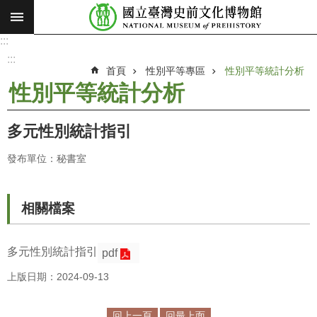
:::
跳到主要內容區塊
:::
進
階
:::
搜
首頁
性別平等專區
性別平等統計分析
尋
性別平等統計分析
願
景
多元性別統計指引
使
命
發布單位：秘書室
最
新
相關檔案
消
息
多元性別統計指引
pdf
參
上版日期：2024-09-13
觀
展
覽
回上一頁
回最上面