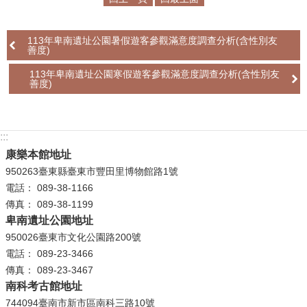
學
113年卑南遺址公園暑假遊客參觀滿意度調查分析(含性別友
習
善度)
探
索
113年卑南遺址公園寒假遊客參觀滿意度調查分析(含性別友
善度)
認
識
我
:::
們
康樂本館地址
950263臺東縣臺東市豐田里博物館路1號
便
電話： 089-38-1166
民
傳真： 089-38-1199
服
卑南遺址公園地址
務
950026臺東市文化公園路200號
電話： 089-23-3466
性
傳真： 089-23-3467
別
南科考古館地址
平
744094臺南市新市區南科三路10號