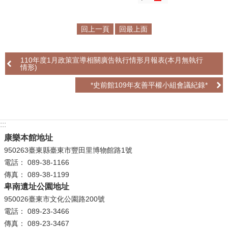
學
回上一頁
回最上面
習
探
索
110年度1月政策宣導相關廣告執行情形月報表(本月無執行
情形)
認
*史前館109年友善平權小組會議紀錄*
識
我
們
:::
便
康樂本館地址
民
950263臺東縣臺東市豐田里博物館路1號
服
電話： 089-38-1166
務
傳真： 089-38-1199
卑南遺址公園地址
性
950026臺東市文化公園路200號
別
電話： 089-23-3466
平
傳真： 089-23-3467