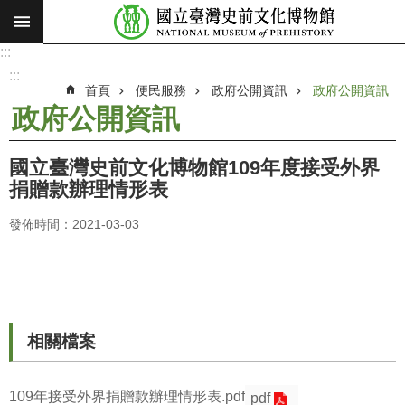
:::
跳到主要內容區塊
:::
進
階
:::
搜
首頁
便民服務
政府公開資訊
政府公開資訊
尋
政府公開資訊
願
景
國立臺灣史前文化博物館109年度接受外界
使
捐贈款辦理情形表
命
發佈時間：2021-03-03
最
新
消
息
參
相關檔案
觀
展
109年接受外界捐贈款辦理情形表.pdf
pdf
覽