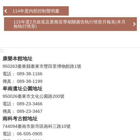
114年度內部控制聲明書
學
習
115年度2月政策及業務宣導相關廣告執行情形月報表(本月
探
無執行情形)
索
認
:::
識
康樂本館地址
我
950263臺東縣臺東市豐田里博物館路1號
們
電話： 089-38-1166
傳真： 089-38-1199
便
卑南遺址公園地址
民
950026臺東市文化公園路200號
服
電話： 089-23-3466
務
傳真： 089-23-3467
南科考古館地址
性
744094臺南市新市區南科三路10號
別
電話： 06-505-0905
平