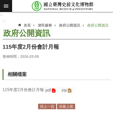
:::
跳到主要內容區塊
:::
進
階
:::
搜
首頁
便民服務
政府公開資訊
政府公開資訊
尋
政府公開資訊
願
景
115年度2月份會計月報
使
命
發佈時間：2026-03-09
最
新
相關檔案
消
息
115年度2月份會計月報
pdf
zip
參
觀
展
回上一頁
回最上面
覽