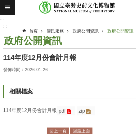
:::
跳到主要內容區塊
:::
進
階
:::
搜
首頁
便民服務
政府公開資訊
政府公開資訊
尋
政府公開資訊
願
景
114年度12月份會計月報
使
命
發佈時間：2026-01-26
最
新
相關檔案
消
息
114年度12月份會計月報
pdf
zip
參
觀
展
回上一頁
回最上面
覽