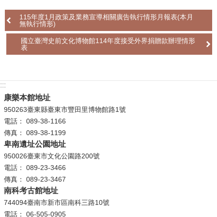
115年度1月政策及業務宣導相關廣告執行情形月報表(本月
學
無執行情形)
習
探
國立臺灣史前文化博物館114年度接受外界捐贈款辦理情形
表
索
認
識
:::
我
康樂本館地址
們
950263臺東縣臺東市豐田里博物館路1號
電話： 089-38-1166
便
傳真： 089-38-1199
民
卑南遺址公園地址
服
950026臺東市文化公園路200號
務
電話： 089-23-3466
傳真： 089-23-3467
性
南科考古館地址
別
744094臺南市新市區南科三路10號
平
電話： 06-505-0905