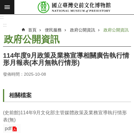
:::
跳到主要內容區塊
:::
進
階
:::
搜
首頁
便民服務
政府公開資訊
政府公開資訊
尋
政府公開資訊
願
景
114年度9月政策及業務宣導相關廣告執行情
使
形月報表(本月無執行情形)
命
發佈時間：2025-10-08
最
新
消
相關檔案
息
參
(史前館)114年9月文化部主管媒體政策及業務宣導執行情形
觀
表(無)
展
pdf
覽