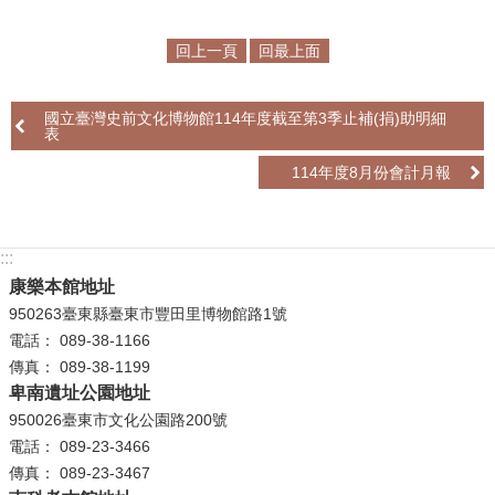
學
回上一頁
回最上面
習
探
國立臺灣史前文化博物館114年度截至第3季止補(捐)助明細
索
表
認
114年度8月份會計月報
識
我
們
:::
康樂本館地址
便
950263臺東縣臺東市豐田里博物館路1號
民
電話： 089-38-1166
服
傳真： 089-38-1199
務
卑南遺址公園地址
950026臺東市文化公園路200號
性
電話： 089-23-3466
別
傳真： 089-23-3467
平