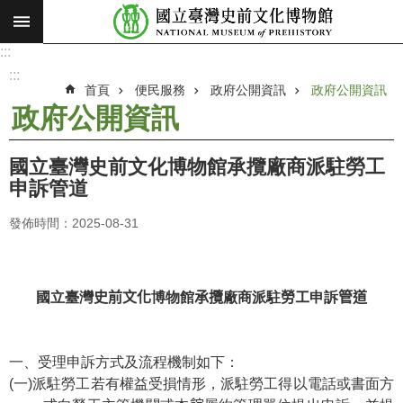
:::
跳到主要內容區塊
:::
進
階
:::
搜
首頁
便民服務
政府公開資訊
政府公開資訊
尋
政府公開資訊
願
景
國立臺灣史前文化博物館承攬廠商派駐勞工
使
申訴管道
命
發佈時間：2025-08-31
最
新
消
息
國立臺灣
史前文化
博物館
承攬
廠商派駐
勞工
申訴
管道
參
觀
一、受理申訴方式及流程機制如下：
展
(一)派駐勞工若有權益受損情形，派駐勞工得以電話或書面方
覽