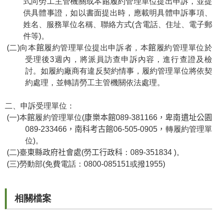
式向勞工主管機關或本
館
履約管理單位提出申訴，並提
供具體事證，如以書面提出時，應載明具體申訴事項、
學
姓名、服務單位名稱、聯絡方式(含電話、住址、電子郵
習
件等)。
探
(
二)向本
館
履約管理單位提出申訴者，本
館
履約管理單位於
索
受理後
3
週內，將派員訪查申訴內容，進行查證及檢
討。如履約廠商有違反契約情事，履約管理單位將依契
認
約處理，並轉請勞工主管機關
依法處理。
識
我
二、申訴受理單位：
們
(一)本
館
履約管理單位(
康樂本館
089-381166
，卑南遺址公園
便
089-233466
，南科考古館
06-505-0905
，
轉履約管理單
民
位)。
服
(二)臺
東縣政府社會處
(勞
工行政科
：089-351834 )。
務
(三)勞動部(免費電話：0800-085151或撥1955)
性
別
相關檔案
平