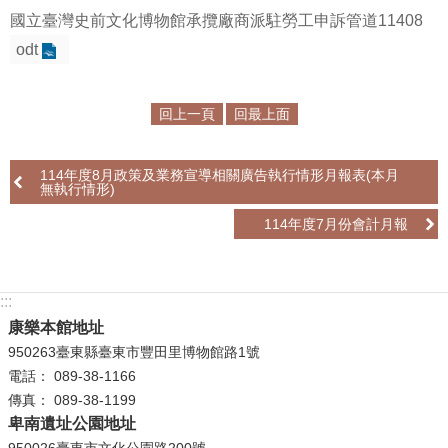
等
國立臺灣史前文化博物館承攬廠商派駐勞工申訴管道11408
專
odt
區
友
回上一頁
回最上面
善
措
施
114年度8月政策及業務宣導相關廣告執行情形月報表(本月
無執行情形)
服
務
114年度7月份會計月報
服
務
:::
信
康樂本館地址
箱
950263臺東縣臺東市豐田里博物館路1號
網
電話： 089-38-1166
站
傳真： 089-38-1199
導
卑南遺址公園地址
覽
950026臺東市文化公園路200號