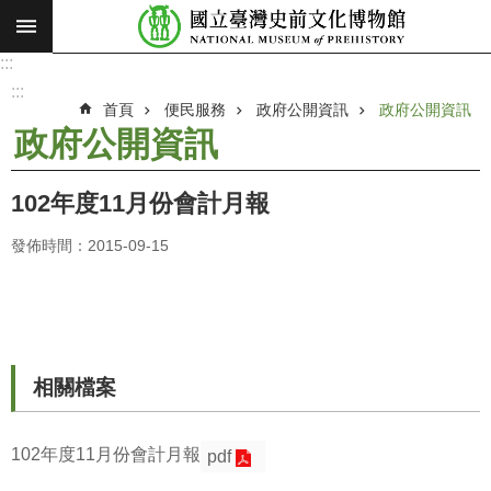
:::
跳到主要內容區塊
:::
進
階
:::
搜
首頁
便民服務
政府公開資訊
政府公開資訊
尋
政府公開資訊
願
景
102年度11月份會計月報
使
命
發佈時間：2015-09-15
最
新
消
息
相關檔案
參
觀
102年度11月份會計月報
pdf
展
覽