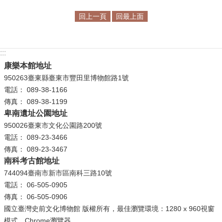
回上一頁
回最上面
學
習
探
:::
索
康樂本館地址
認
950263臺東縣臺東市豐田里博物館路1號
識
電話： 089-38-1166
我
傳真： 089-38-1199
們
卑南遺址公園地址
950026臺東市文化公園路200號
便
電話： 089-23-3466
民
傳真： 089-23-3467
服
南科考古館地址
務
744094臺南市新市區南科三路10號
電話： 06-505-0905
性
傳真： 06-505-0906
別
國立臺灣史前文化博物館 版權所有，最佳瀏覽環境：1280 x 960視窗
平
模式，Chrome瀏覽器