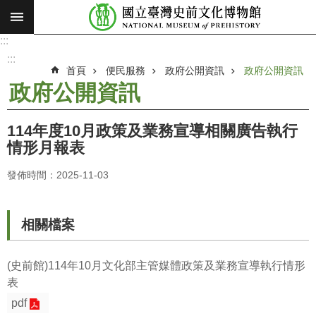
:::
跳到主要內容區塊
:::
進
階
:::
搜
首頁
便民服務
政府公開資訊
政府公開資訊
尋
政府公開資訊
願
景
114年度10月政策及業務宣導相關廣告執行
使
情形月報表
命
發佈時間：2025-11-03
最
新
消
相關檔案
息
參
(史前館)114年10月文化部主管媒體政策及業務宣導執行情形
觀
表
展
pdf
覽