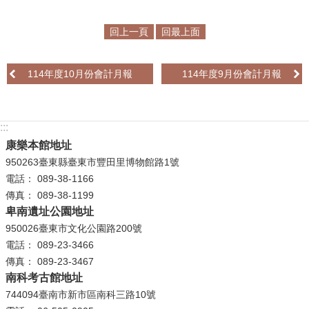
學
回上一頁
回最上面
習
探
114年度10月份會計月報
114年度9月份會計月報
索
認
識
:::
我
康樂本館地址
們
950263臺東縣臺東市豐田里博物館路1號
電話： 089-38-1166
便
傳真： 089-38-1199
民
卑南遺址公園地址
服
950026臺東市文化公園路200號
務
電話： 089-23-3466
傳真： 089-23-3467
性
南科考古館地址
別
744094臺南市新市區南科三路10號
平