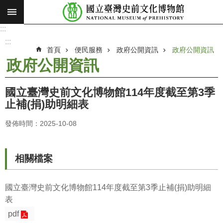
:::
跳到主要內容區塊
:::
進
階
:::
搜
首頁
便民服務
政府公開資訊
政府公開資訊
尋
政府公開資訊
願
景
國立臺灣史前文化博物館114年度截至第3季
使
止補(捐)助明細表
命
發佈時間：2025-10-08
最
新
消
相關檔案
息
參
國立臺灣史前文化博物館114年度截至第3季止補(捐)助明細
觀
表
展
pdf
覽