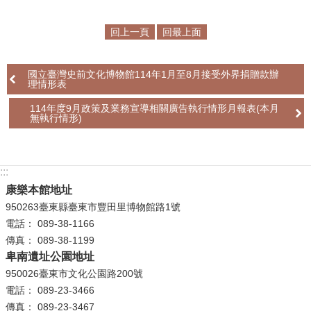
學
回上一頁
回最上面
習
探
國立臺灣史前文化博物館114年1月至8月接受外界捐贈款辦
索
理情形表
認
114年度9月政策及業務宣導相關廣告執行情形月報表(本月
無執行情形)
識
我
們
:::
便
康樂本館地址
民
950263臺東縣臺東市豐田里博物館路1號
服
電話： 089-38-1166
務
傳真： 089-38-1199
卑南遺址公園地址
性
950026臺東市文化公園路200號
別
電話： 089-23-3466
平
傳真： 089-23-3467