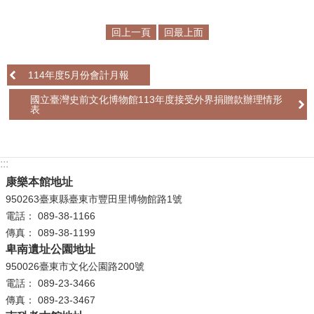
學
回上一頁
回最上面
習
探
114年度5月份會計月報
索
國立臺灣史前文化博物館113年度接受外界捐贈款辦理情形
認
表
識
我
們
:::
康樂本館地址
便
950263臺東縣臺東市豐田里博物館路1號
民
電話： 089-38-1166
服
傳真： 089-38-1199
務
卑南遺址公園地址
950026臺東市文化公園路200號
性
電話： 089-23-3466
別
傳真： 089-23-3467
平