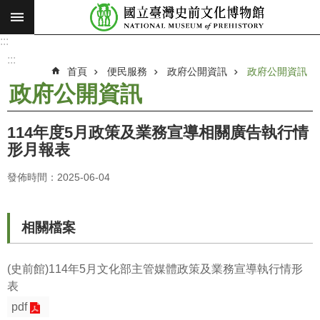
:::
跳到主要內容區塊
:::
進
階
:::
搜
首頁
便民服務
政府公開資訊
政府公開資訊
尋
政府公開資訊
願
景
114年度5月政策及業務宣導相關廣告執行情
使
形月報表
命
發佈時間：2025-06-04
最
新
消
相關檔案
息
參
(史前館)114年5月文化部主管媒體政策及業務宣導執行情形
觀
表
展
pdf
覽