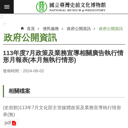
:::
跳到主要內容區塊
:::
進
階
:::
搜
首頁
便民服務
政府公開資訊
政府公開資訊
尋
政府公開資訊
願
景
113年度7月政策及業務宣導相關廣告執行情
使
形月報表(本月無執行情形)
命
發佈時間：2024-08-02
最
新
消
相關檔案
息
參
(史前館)113年7月文化部主管媒體政策及業務宣導執行情形
觀
表(無)
展
pdf
覽