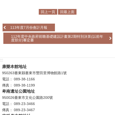
學
回上一頁
回最上面
習
探
113年度7月份會計月報
索
112年度中央政府前瞻基礎建設計畫第2期特別決算(以前年
認
度部分)審定書
識
我
們
:::
康樂本館地址
便
950263臺東縣臺東市豐田里博物館路1號
民
電話： 089-38-1166
服
傳真： 089-38-1199
務
卑南遺址公園地址
950026臺東市文化公園路200號
性
電話： 089-23-3466
別
傳真： 089-23-3467
平