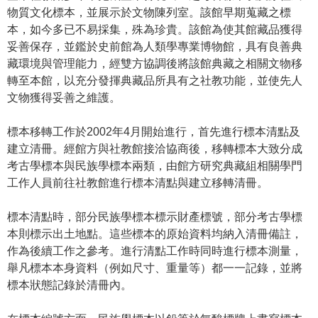
物質文化標本，並展示於文物陳列室。該館早期蒐藏之標
學
本，如今多已不易採集，殊為珍貴。該館為使其館藏品獲得
習
妥善保存，並鑑於史前館為人類學專業博物館，具有良善典
探
藏環境與管理能力，經雙方協調後將該館典藏之相關文物移
索
轉至本館，以充分發揮典藏品所具有之社教功能，並使先人
文物獲得妥善之維護。
認
識
標本移轉工作於2002年4月開始進行，首先進行標本清點及
我
建立清冊。經館方與社教館接洽協商後，移轉標本大致分成
們
考古學標本與民族學標本兩類，由館方研究典藏組相關學門
工作人員前往社教館進行標本清點與建立移轉清冊。
便
民
標本清點時，部分民族學標本標示財產標號，部分考古學標
服
本則標示出土地點。這些標本的原始資料均納入清冊備註，
務
作為後續工作之參考。進行清點工作時同時進行標本測量，
舉凡標本本身資料（例如尺寸、重量等）都一一記錄，並將
性
標本狀態記錄於清冊內。
別
平