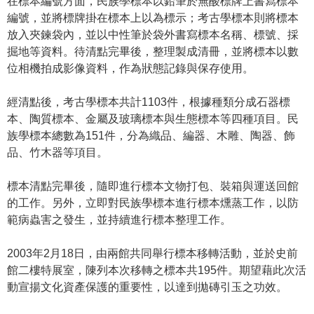
在標本編號方面，民族學標本以鉛筆於無酸標牌上書寫標本
等
編號，並將標牌掛在標本上以為標示；考古學標本則將標本
專
放入夾鍊袋內，並以中性筆於袋外書寫標本名稱、標號、採
區
掘地等資料。待清點完畢後，整理製成清冊，並將標本以數
友
位相機拍成影像資料，作為狀態記錄與保存使用。
善
措
經清點後，考古學標本共計1103件，根據種類分成石器標
施
本、陶質標本、金屬及玻璃標本與生態標本等四種項目。民
服
族學標本總數為151件，分為織品、編器、木雕、陶器、飾
務
品、竹木器等項目。
服
標本清點完畢後，隨即進行標本文物打包、裝箱與運送回館
務
的工作。另外，立即對民族學標本進行標本燻蒸工作，以防
信
範病蟲害之發生，並持續進行標本整理工作。
箱
2003年2月18日，由兩館共同舉行標本移轉活動，並於史前
網
館二樓特展室，陳列本次移轉之標本共195件。期望藉此次活
站
動宣揚文化資產保護的重要性，以達到拋磚引玉之功效。
導
覽