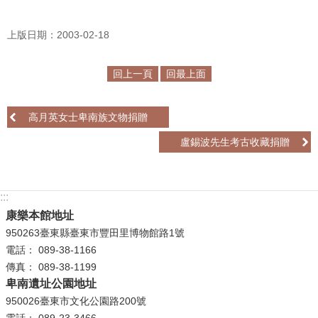
R
上版日期：2003-02-18
S
S
回上一頁
回最上面
網
站
高月英女士卑南族文物捐贈
資
盧錫波先生考古收藏捐贈
料
開
放
宣
:::
告
康樂本館地址
950263臺東縣臺東市豐田里博物館路1號
隱
電話： 089-38-1166
私
傳真： 089-38-1199
權
卑南遺址公園地址
保
950026臺東市文化公園路200號
護