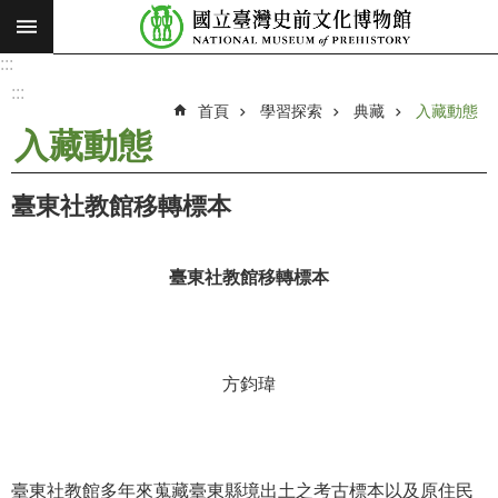
:::
跳到主要內容區塊
:::
進
階
:::
搜
首頁
學習探索
典藏
入藏動態
尋
入藏動態
願
景
臺東社教館移轉標本
使
命
臺東社教館移轉標本
最
新
消
息
方鈞瑋
參
觀
展
臺東社教館多年來蒐藏臺東縣境出土之考古標本以及原住民
覽