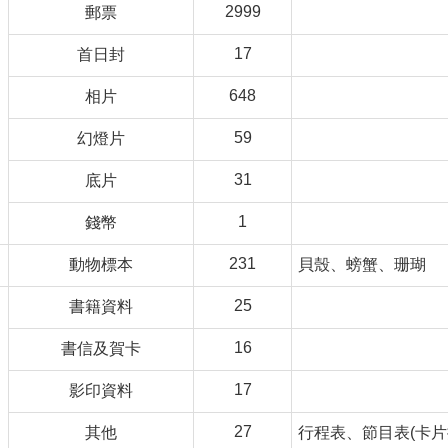
2999
郵票
17
首日封
648
相片
59
幻燈片
31
底片
1
錢幣
231
動物標本
貝殼、螃蟹、珊瑚
25
書籍資料
16
書信及賀卡
17
影印資料
27
其他
行程表、節目表(卡片