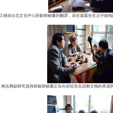
3 經由台北文化中心薛銀樹秘書的翻譯，岩佐嘉親先生正仔細
4 林志興副研究員與薛銀樹秘書正在向岩佐先生請教文物的來源