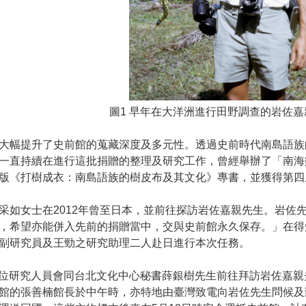
圖1 早年在大洋洲進行田野調查的岩佐嘉
大幅提升了史前館的蒐藏深度及多元性。透過史前時代南島語族
一直持續在進行這批捐贈的整理及研究工作，曾經舉辦了「南海
版《打樹成衣：南島語族的樹皮布及其文化》專書，並獲得第四
采如女士在2012年曾至日本，並前往探訪岩佐嘉親先生。岩佐
，希望亦能併入先前的捐贈當中，交與史前館永久保存。」在得
副研究員及王勁之研究助理二人赴日進行本次任務。
館的二位研究人員會同台北文化中心秘書薛銀樹先生前往拜訪岩佐
館的張善楠館長於中午時，亦特地由臺灣致電向岩佐先生問候及