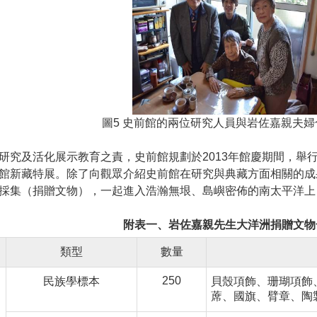
圖5 史前館的兩位研究人員與岩佐嘉親夫
研究及活化展示教育之責，史前館規劃於2013年館慶期間，舉
館新藏特展。除了向觀眾介紹史前館在研究與典藏方面相關的成
採集（捐贈文物），一起進入浩瀚無垠、島嶼密佈的南太平洋上
附表一、岩佐嘉親先生大洋洲捐贈文物
類型
數量
250
民族學標本
貝殼項飾、珊瑚項飾
蓆、國旗、臂章、陶