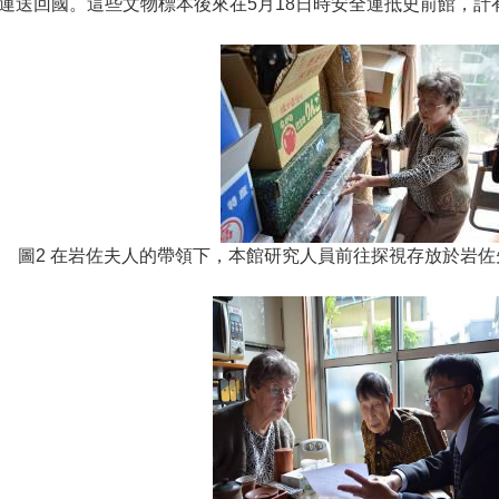
運送回國。這些文物標本後來在5月18日時安全運抵史前館，計有
圖2 在岩佐夫人的帶領下，本館研究人員前往探視存放於岩