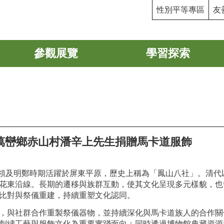
性別平等專區
友
參觀展覽
學習探索
萬巒鄉赤山村潘辛上先生捐贈馬卡道服飾
人於荷領及明鄭時期活躍於屏東平原，歷史上稱為「鳳山八社」。清
花東沿線。長期的遷移與族群互動，使其文化呈現多元樣貌，也
比對與祭儀重建，持續重塑文化認同。
，與社群合作重製祭儀器物，並持續深化與馬卡道族人的合作關
刺繡工藝與服飾文化為重要實踐面向；同時透過博物館典藏資源