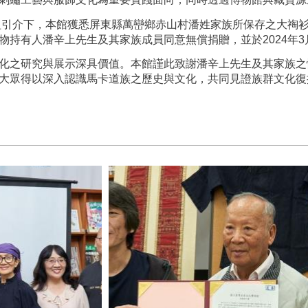
小組引介下，本館獲悉屏東縣萬巒鄉赤山村潘姓家族所保存之大祹
物持有人潘辛上先生及其家族成員同意無償捐贈，並於2024年
化之研究與展示深具價值。本館謹此致謝潘辛上先生及其家族之
大眾得以深入認識馬卡道族之歷史與文化，共同見證族群文化復