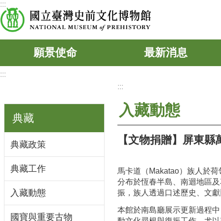
:::
跳到主要內容區塊
願景使命
最新消息
:::
:::
入藏動態
典藏
【文物捐贈】屏東縣
典藏政策
典藏工作
馬卡道（Makatao）族
分布於恆春半島、南迴地區及
入藏動態
振，族人透過口述歷史、文獻
本館於南島廳展示更新過程中
國寶與重要古物
動文化尋根與復振工作，尤以