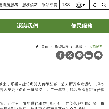
語系
善措施服務
服務信箱
網站導覽
RSS
認識我們
便民服務
首頁
學習探索
典藏
入藏動態
代以來，受番屯政策與漢人移墾影響，族人歷經多次遷徙，現今
曾因歷史污名而一度隱沒。近二十年來，隨著族群意識逐步復
係。近年來，青年世代組成行動小組，自部落與社區出發，推
進行比對與重建，逐步建立穩定且互信的合作機制。