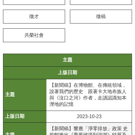
學
徵才
徵稿
習
探
索
共榮社會
認
識
我
主題
們
上版日期
便
【新聞稿】在博物館、在傳統領域，
民
說著我們的歷史 跟著卡大地布族人
服
與《沒口之河》作者，走讀認識知本
務
溼地的記憶
性
2023-10-23
別
【新聞稿】響應「淨零排放」政策 史
平
前館推出《乘風破浪到澎湖》特展及