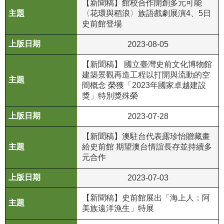
【新聞稿】館校合作開創多元可能
〈花環與稻浪〉族語戲劇展演4、5日
R
史前館登場
S
S
2023-08-05
【新聞稿】 國立臺灣史前文化博物館
網
建築景觀再造工程以打開與流動的空
站
間概念 榮獲「2023年國家卓越建設
資
獎」特別獎殊榮
料
開
2023-07-28
放
【新聞稿】澳駐台代表露珍怡贈藏畫
宣
給史前館 期望澳台情誼長存並持續多
告
元合作
隱
2023-07-03
私
權
【新聞稿】史前館展出「海上人：阿
保
美族遠洋漁生」特展
護