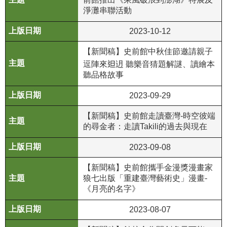
等
淨灘串聯活動
專
區
2023-10-12
友
【新聞稿】史前館中秋佳節邀請親子
善
逗陣來𨑨迌 聽樂音猜題解謎、讀繪本
措
聽品格故事
施
2023-09-29
服
務
【新聞稿】史前館走讀臺灣-時空彼端
的尋金者：走讀Takili的過去與現在
服
務
2023-09-08
信
箱
【新聞稿】史前館攜手金漫獎漫畫家
狼七出版「重建臺灣藝術史」漫畫-
網
《月亮的名字》
站
2023-08-07
導
覽