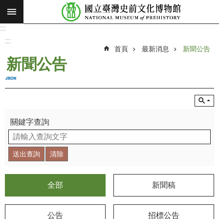
:::
跳到主要內容區塊
:::
進
階
:::
搜
首頁
最新消息
新聞公告
尋
新聞公告
願
景
使
命
關鍵字查詢
最
新
消
息
參
全部
新聞稿
觀
展
公告
招標公告
覽