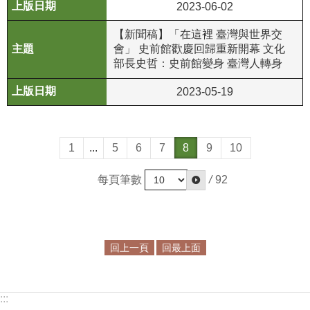
2023-06-02
政
策
【新聞稿】「在這裡 臺灣與世界交
會」 史前館歡慶回歸重新開幕 文化
資
部長史哲：史前館變身 臺灣人轉身
訊
安
2023-05-19
全
宣
告
1
...
5
6
7
8
9
10
為
每頁筆數
/
92
民
服
務
白
皮
回上一頁
回最上面
書
政
:::
府