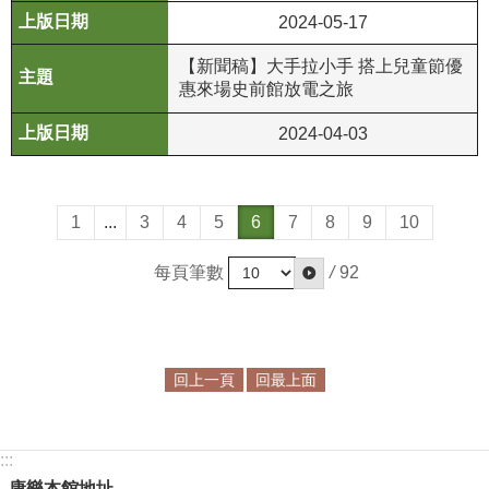
政
2024-05-17
策
【新聞稿】大手拉小手 搭上兒童節優
資
惠來場史前館放電之旅
訊
2024-04-03
安
全
宣
告
1
...
3
4
5
6
7
8
9
10
為
每頁筆數
/
92
民
服
務
白
回上一頁
回最上面
皮
書
:::
政
府
康樂本館地址