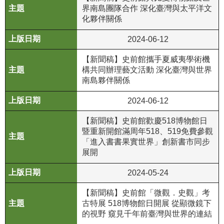
界南島團隊合作 深化臺灣與太平洋文
R
化夥伴關係
S
2024-06-12
S
【新聞稿】史前館攜手夏威夷學術機
網
構共同辦理藝文活動 深化臺灣與世界
站
南島夥伴關係
資
2024-06-12
料
開
【新聞稿】史前館歡慶518博物館日
放
暨重新開館滿周年518、519免費參觀
宣
「進入書書果實世界」創新書市同步
告
展開
隱
2024-05-24
私
【新聞稿】史前館「微觀．史觀」考
權
古特展 518博物館日開展 從顯微鏡下
保
的視野 窺見千年前臺灣與世界的連結
護