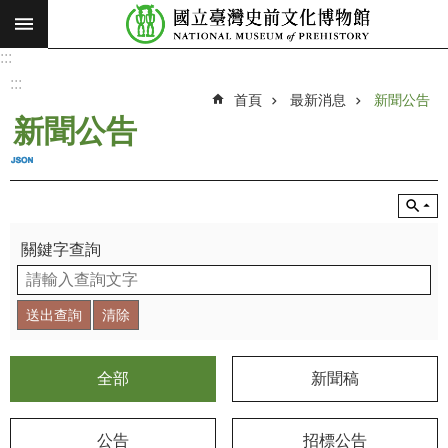
:::
跳到主要內容區塊
:::
進
階
:::
搜
首頁
最新消息
新聞公告
尋
新聞公告
願
景
使
命
關鍵字查詢
最
新
消
息
參
全部
新聞稿
觀
展
公告
招標公告
覽