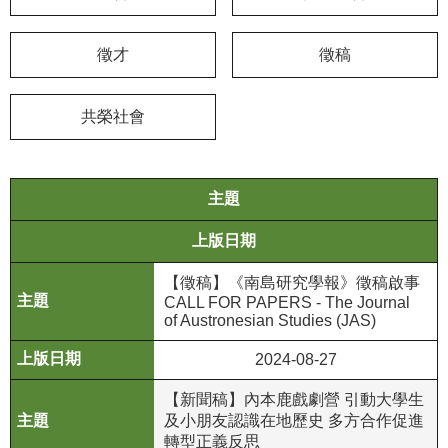
學
徵才
徵稿
習
探
索
共榮社會
認
識
我
主題
們
上版日期
便
【徵稿】《南島研究學報》徵稿啟事
民
CALL FOR PAPERS - The Journal
服
of Austronesian Studies (JAS)
務
2024-08-27
性
【新聞稿】內本鹿戲劇營 引動大學生
別
及小朋友認識在地歷史 多方合作促進
平
轉型正義反思