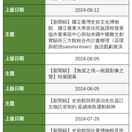
等
專
2024-08-12
區
【新聞稿】國立臺灣史前文化博物
館、國立臺東大學原住民族課程發展
友
協作臺東區中心與知本國中樂舞文創
善
實驗班三方館校合作計畫辦理《花環
措
與稻浪saruma'enan》族語戲劇展演
施
服
2024-08-05
務
【新聞稿】【無崖之境—南迴影像之
服
聲】特展開幕
務
2024-08-05
信
箱
【新聞稿】史前館與郭源治先生簽訂
文物託管契約 延續南島運動精神
網
站
2024-07-26
導
覽
【新聞稿】史前館與比夏博物館及世