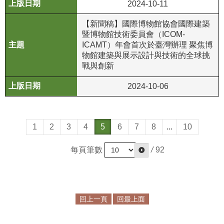
2024-10-11
政
策
【新聞稿】國際博物館協會國際建築
暨博物館技術委員會（ICOM-
資
ICAMT）年會首次於臺灣辦理 聚焦博
訊
物館建築與展示設計與技術的全球挑
安
戰與創新
全
2024-10-06
宣
告
為
1
2
3
4
5
6
7
8
...
10
民
服
每頁筆數
/
92
務
白
皮
書
回上一頁
回最上面
政
府