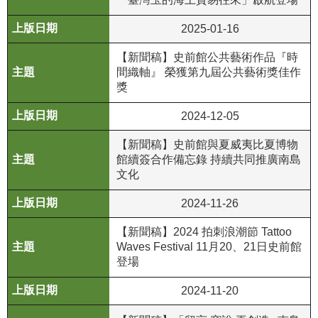
等
專
2025-01-16
區
【新聞稿】史前館公共藝術作品『時
友
間織軸』 榮獲第九屆公共藝術獎佳作
善
獎
措
2024-12-05
施
服
【新聞稿】史前館與夏威夷比夏博物
務
館續簽合作備忘錄 持續共同推廣南島
文化
服
務
2024-11-26
信
【新聞稿】2024 拍刺浪潮節 Tattoo
箱
Waves Festival 11月20、21日史前館
登場
網
站
2024-11-20
導
覽