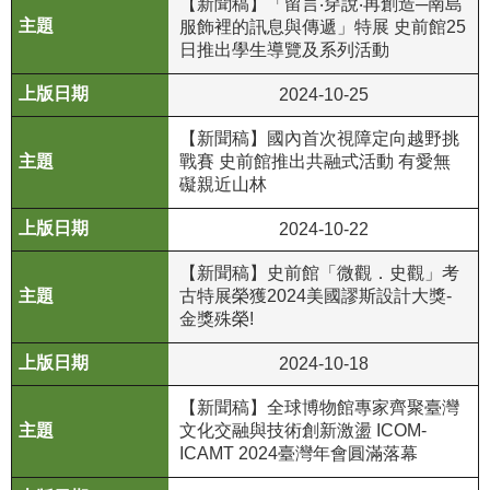
【新聞稿】「留言‧穿說‧再創造─南島
服飾裡的訊息與傳遞」特展 史前館25
R
日推出學生導覽及系列活動
S
S
2024-10-25
【新聞稿】國內首次視障定向越野挑
網
戰賽 史前館推出共融式活動 有愛無
站
礙親近山林
資
料
2024-10-22
開
【新聞稿】史前館「微觀．史觀」考
放
古特展榮獲2024美國謬斯設計大獎-
宣
金獎殊榮!
告
2024-10-18
隱
私
【新聞稿】全球博物館專家齊聚臺灣
權
文化交融與技術創新激盪 ICOM-
保
ICAMT 2024臺灣年會圓滿落幕
護