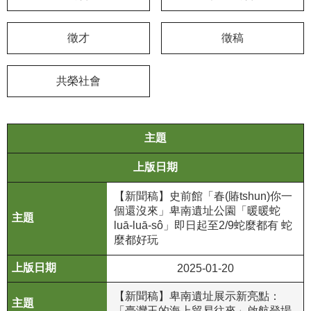
學
徵才
徵稿
習
探
索
共榮社會
認
識
我
主題
們
上版日期
便
【新聞稿】史前館「春(賰tshun)你一
民
個還沒來」卑南遺址公園「暖暖蛇
服
luā-luā-sô」即日起至2/9蛇麼都有 蛇
務
麼都好玩
性
2025-01-20
別
【新聞稿】卑南遺址展示新亮點：
平
「臺灣玉的海上貿易往來」啟航登場