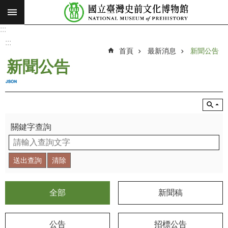
:::
跳到主要內容區塊
:::
進
階
:::
搜
首頁
最新消息
新聞公告
尋
新聞公告
願
景
使
命
關鍵字查詢
最
新
消
息
參
全部
新聞稿
觀
展
公告
招標公告
覽