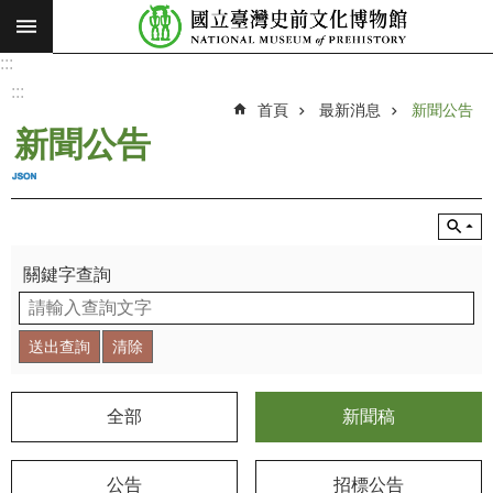
:::
跳到主要內容區塊
:::
進
階
:::
搜
首頁
最新消息
新聞公告
尋
新聞公告
願
景
使
命
關鍵字查詢
最
新
消
息
參
全部
新聞稿
觀
展
公告
招標公告
覽