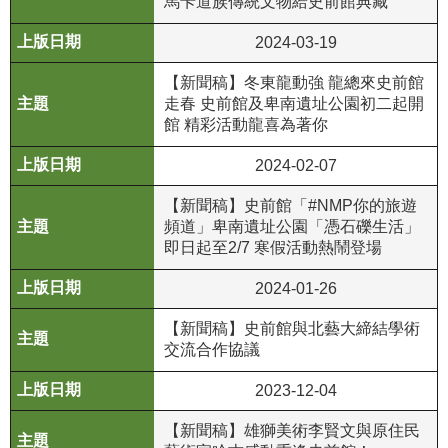
馬卡道族傳統文物給史前館典藏
R
2024-03-19
S
【新聞稿】冬東龍動強 龍總來史前館
S
走春 史前館及卑南遺址公園初二起開
館 精彩活動龍喜為著你
網
站
2024-02-07
資
料
【新聞稿】史前館「#NMP你的旅遊
頻道」卑南遺址公園「憑石礫生活」
開
即日起至2/7 寒假活動熱鬧登場
放
宣
2024-01-26
告
【新聞稿】史前館與北藝大締結學術
隱
交流合作協議
私
權
2023-12-04
保
【新聞稿】雄獅美術李賢文與原住民
護