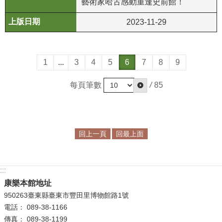
藝術家哈古感動重逢史前館！
政
策
2023-11-29
資
訊
安
1
...
3
4
5
6
7
8
9
全
每頁筆數
/
85
宣
告
為
民
回上一頁
回最上面
服
務
白
:::
皮
康樂本館地址
書
950263臺東縣臺東市豐田里博物館路1號
電話： 089-38-1166
政
傳真： 089-38-1199
府