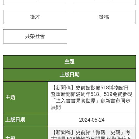
學
徵才
徵稿
習
探
索
共榮社會
認
識
我
主題
們
上版日期
便
【新聞稿】史前館歡慶518博物館日
民
暨重新開館滿周年518、519免費參觀
服
「進入書書果實世界」創新書市同步
務
展開
性
2024-05-24
別
【新聞稿】史前館「微觀．史觀」考
平
古特展 518博物館日開展 從顯微鏡下