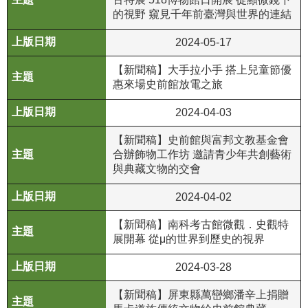
等
的視野 窺見千年前臺灣與世界的連結
專
區
2024-05-17
友
【新聞稿】大手拉小手 搭上兒童節優
善
惠來場史前館放電之旅
措
2024-04-03
施
服
【新聞稿】史前館與富邦文教基金會
務
合辦飾物工作坊 邀請青少年共創藝術
與典藏文物的交會
服
務
2024-04-02
信
【新聞稿】南科考古館微觀．史觀特
箱
展開幕 從μ的世界到歷史的視界
網
2024-03-28
站
導
【新聞稿】屏東縣萬巒鄉潘辛上捐贈
覽