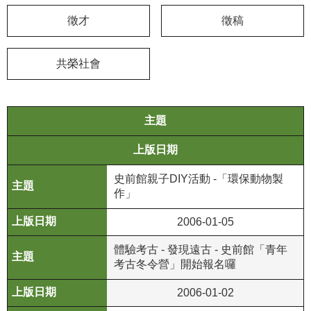
徵才
徵稿
學
習
探
共榮社會
索
認
主題
識
我
上版日期
們
史前館親子DIY活動 -「環保動物製
便
作」
民
服
2006-01-05
務
體驗考古 - 發現遠古 - 史前館「青年
考古冬令營」開始報名囉
性
別
2006-01-02
平