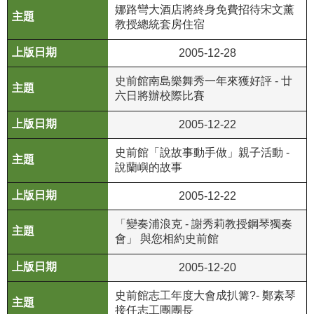
等
娜路彎大酒店將終身免費招待宋文薰
專
教授總統套房住宿
區
2005-12-28
友
史前館南島樂舞秀一年來獲好評 - 廿
善
六日將辦校際比賽
措
施
2005-12-22
服
務
史前館「說故事動手做」親子活動 -
說蘭嶼的故事
服
2005-12-22
務
信
「變奏浦浪克 - 謝秀莉教授鋼琴獨奏
箱
會」 與您相約史前館
網
2005-12-20
站
導
史前館志工年度大會成扒篝?- 鄭素琴
覽
接任志工團團長