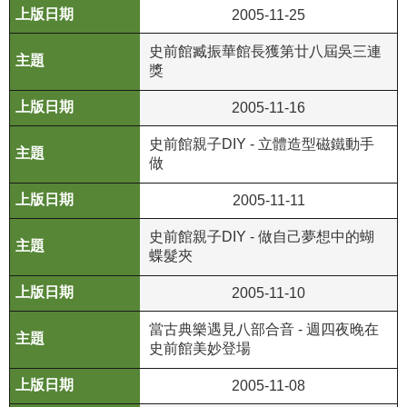
政
2005-11-25
策
史前館臧振華館長獲第廿八屆吳三連
資
獎
訊
2005-11-16
安
全
史前館親子DIY - 立體造型磁鐵動手
宣
做
告
2005-11-11
為
史前館親子DIY - 做自己夢想中的蝴
民
蝶髮夾
服
務
2005-11-10
白
皮
當古典樂遇見八部合音 - 週四夜晚在
書
史前館美妙登場
政
2005-11-08
府