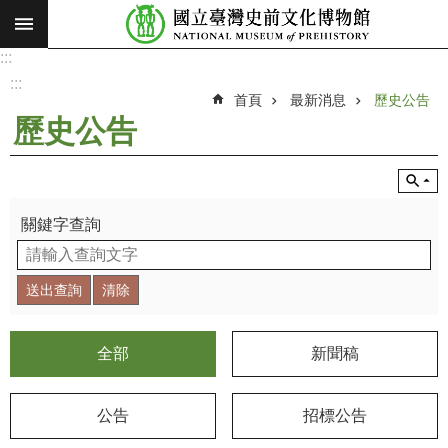
:::
跳到主要內容區塊
:::
進
階
:::
搜
首頁
最新消息
歷史公告
尋
歷史公告
願
景
使
命
關鍵字查詢
最
新
消
息
全部
新聞稿
參
觀
公告
招標公告
展
覽