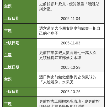
史前館影片欣賞 - 優質動畫「嘰哩咕
公
與女巫」
開
資
2005-11-04
訊
週六邀請大小朋友到史前館畫一把自
己的小扇子
語系
2005-11-03
史前館年參觀人數高達七十萬人次 -
更積極提昇東部藝文水準
2005-10-29
週日到史前館做個別具史前風味的
「人臉雕像」水果叉
2005-10-26
史前館志工團贈朱雀琉璃 - 慶史前館
獲得第七屆為民服務品質獎