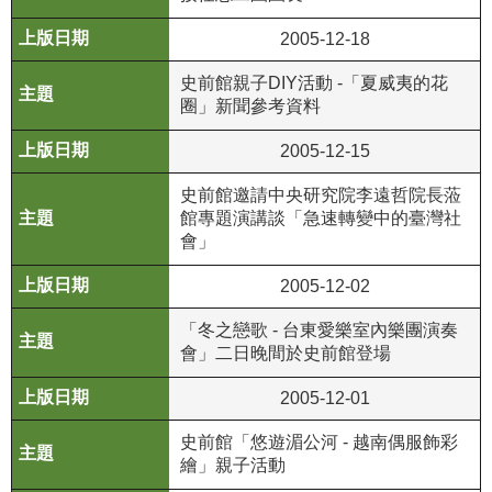
R
2005-12-18
S
史前館親子DIY活動 -「夏威夷的花
S
圈」新聞參考資料
網
2005-12-15
站
史前館邀請中央研究院李遠哲院長蒞
資
館專題演講談「急速轉變中的臺灣社
料
會」
開
放
2005-12-02
宣
告
「冬之戀歌 - 台東愛樂室內樂團演奏
會」二日晚間於史前館登場
隱
2005-12-01
私
權
史前館「悠遊湄公河 - 越南偶服飾彩
保
繪」親子活動
護