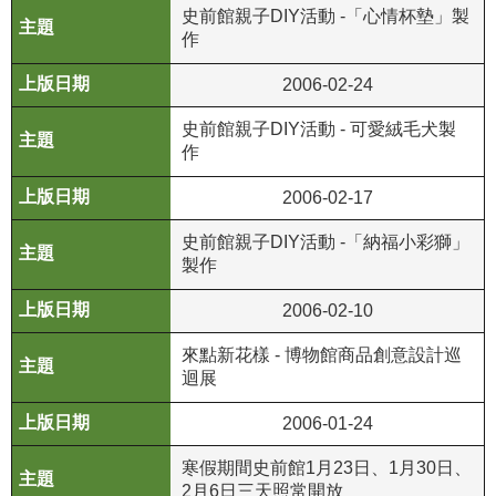
政
史前館親子DIY活動 -「心情杯墊」製
作
策
2006-02-24
資
訊
史前館親子DIY活動 - 可愛絨毛犬製
安
作
全
宣
2006-02-17
告
史前館親子DIY活動 -「納福小彩獅」
為
製作
民
2006-02-10
服
務
來點新花樣 - 博物館商品創意設計巡
白
迴展
皮
書
2006-01-24
寒假期間史前館1月23日、1月30日、
政
2月6日三天照常開放
府