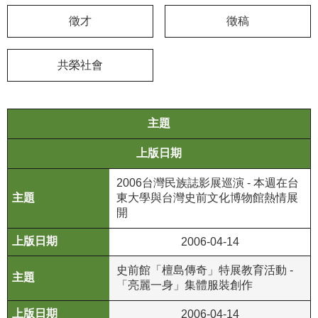
徵才
徵稿
學
習
探
共榮社會
索
認
主題
識
我
上版日期
們
2006台灣民族誌影展巡演 - 本週在台
便
東大學與台灣史前文化博物館熱情展
民
開
服
務
2006-04-14
史前館「檀島傳奇」特展教育活動 -
性
「亮麗一身」集體服裝創作
別
平
2006-04-14