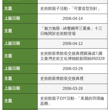
等
專
史前館親子活動 -「可愛造型別針」
區
2006-04-14
友
「魅力無限 - 綺響鋼琴三重奏」十三
善
日晚間於史前館登場
措
施
2006-04-12
服
務
史前館新舊館長交接典禮圓滿成?,國
立臺灣史前文化博物館新聞稿950329
服
2006-03-29
務
信
史前館新舊館長交接典禮
箱
2006-03-28
網
站
史前館親子DIY活動 -「美麗的羽環鑰
導
匙圈」
覽