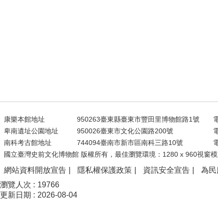
康樂本館地址
950263臺東縣臺東市豐田里博物館路1號
電
卑南遺址公園地址
950026臺東市文化公園路200號
電
南科考古館地址
744094臺南市新市區南科三路10號
電
國立臺灣史前文化博物館 版權所有，最佳瀏覽環境：1280 x 960視窗模
網站資料開放宣告
隱私權保護政策
資訊安全宣告
為民
瀏覽人次
19766
更新日期
2026-08-04