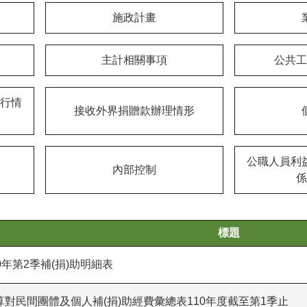
施政計畫
主計相關事項
公共工
行情
接收外界捐贈款辦理情形
公職人員利
內部控制
係
標題
年第2季補(捐)助明細表
對民間團體及個人補(捐)助經費彙總表110年度截至第1季止