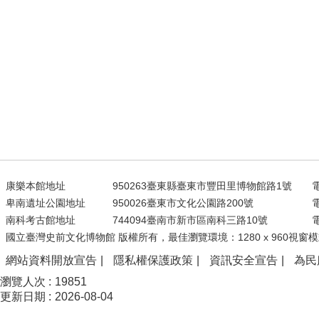
康樂本館地址
950263臺東縣臺東市豐田里博物館路1號
電
卑南遺址公園地址
950026臺東市文化公園路200號
電
南科考古館地址
744094臺南市新市區南科三路10號
電
國立臺灣史前文化博物館 版權所有，最佳瀏覽環境：1280 x 960視窗模
網站資料開放宣告
隱私權保護政策
資訊安全宣告
為民
瀏覽人次
19851
更新日期
2026-08-04