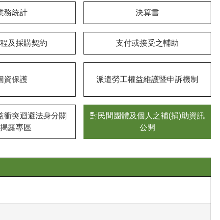
業務統計
決算書
程及採購契約
支付或接受之輔助
個資保護
派遣勞工權益維護暨申訴機制
益衝突迴避法身分關
對民間團體及個人之補(捐)助資訊
揭露專區
公開