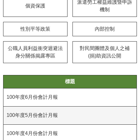
等
派遣勞工權益維護暨申訴
個資保護
專
機制
區
性別平等政策
內部控制
友
善
措
公職人員利益衝突迴避法
對民間團體及個人之補
施
身分關係揭露專區
(捐)助資訊公開
服
務
服
標題
務
信
100年度6月份會計月報
箱
100年度5月份會計月報
網
站
導
100年度4月份會計月報
覽