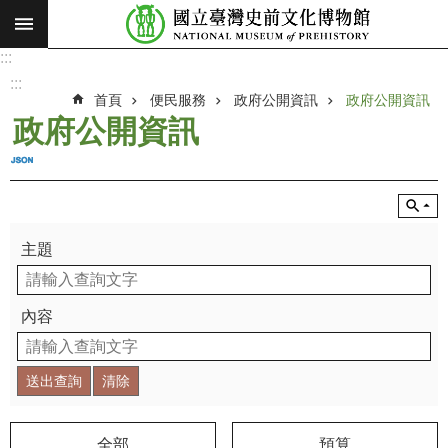
:::
跳到主要內容區塊
:::
進
階
:::
搜
首頁
便民服務
政府公開資訊
政府公開資訊
尋
政府公開資訊
願
景
使
命
主題
最
新
消
內容
息
參
觀
展
覽
全部
預算