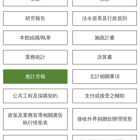
學
研究報告
法令規章及行政規則
習
探
索
本館組織/執掌
施政計畫
認
識
業務統計
決算書
我
們
會計月報
主計相關事項
便
民
公共工程及採購契約
支付或接受之輔助
服
務
政策及業務宣導相關廣告
接收外界捐贈款辦理情形
性
執行情形表
別
平