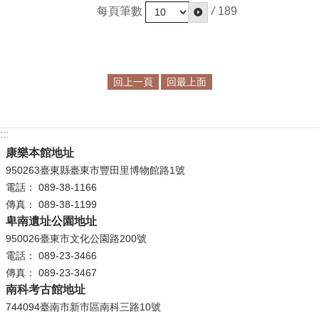
政
每頁筆數
/
189
策
資
訊
回上一頁
回最上面
安
全
宣
:::
告
康樂本館地址
為
950263臺東縣臺東市豐田里博物館路1號
民
電話： 089-38-1166
服
傳真： 089-38-1199
務
卑南遺址公園地址
白
950026臺東市文化公園路200號
皮
電話： 089-23-3466
書
傳真： 089-23-3467
南科考古館地址
政
744094臺南市新市區南科三路10號
府