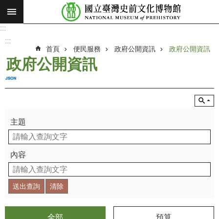
:::
跳到主要內容區塊
:::
進
階
:::
搜
首頁
便民服務
政府公開資訊
政府公開資訊
尋
政府公開資訊
願
景
使
命
主題
最
新
消
內容
息
參
觀
展
覽
全部
預算