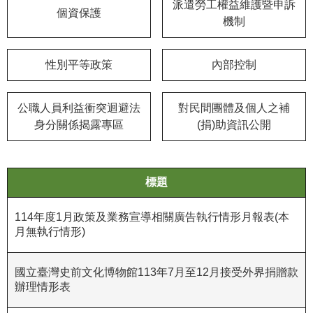
等
派遣勞工權益維護暨申訴
個資保護
專
機制
區
性別平等政策
內部控制
友
善
措
公職人員利益衝突迴避法
對民間團體及個人之補
施
身分關係揭露專區
(捐)助資訊公開
服
務
服
標題
務
信
114年度1月政策及業務宣導相關廣告執行情形月報表(本
箱
月無執行情形)
網
國立臺灣史前文化博物館113年7月至12月接受外界捐贈款
站
辦理情形表
導
覽