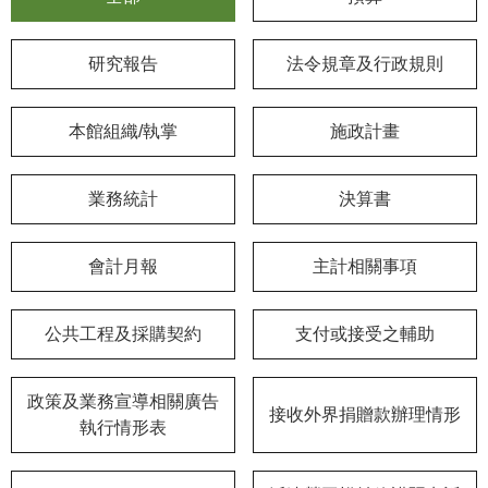
學
研究報告
法令規章及行政規則
習
探
索
本館組織/執掌
施政計畫
認
識
業務統計
決算書
我
們
會計月報
主計相關事項
便
民
公共工程及採購契約
支付或接受之輔助
服
務
政策及業務宣導相關廣告
接收外界捐贈款辦理情形
性
執行情形表
別
平