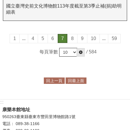
政
國立臺灣史前文化博物館113年度截至第3季止補(捐)助明
策
細表
資
訊
安
1
...
4
5
6
7
8
9
10
...
59
全
宣
每頁筆數
/
584
告
為
民
回上一頁
回最上面
服
務
白
:::
皮
康樂本館地址
書
950263臺東縣臺東市豐田里博物館路1號
政
電話： 089-38-1166
府