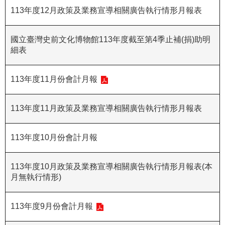
113年度12月政策及業務宣導相關廣告執行情形月報表
R
S
國立臺灣史前文化博物館113年度截至第4季止補(捐)助明
S
細表
網
站
113年度11月份會計月報
資
料
113年度11月政策及業務宣導相關廣告執行情形月報表
開
放
113年度10月份會計月報
宣
告
113年度10月政策及業務宣導相關廣告執行情形月報表(本
隱
月無執行情形)
私
權
113年度9月份會計月報
保
護