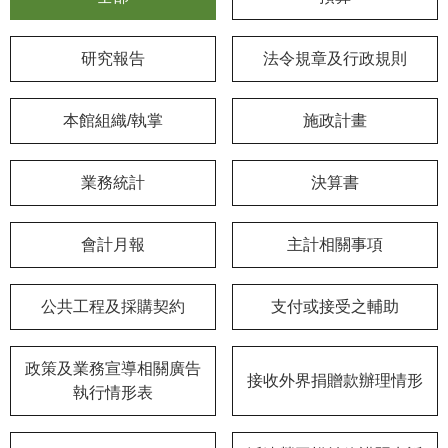
學
研究報告
法令規章及行政規則
習
探
索
本館組織/執掌
施政計畫
認
識
業務統計
決算書
我
們
會計月報
主計相關事項
便
民
公共工程及採購契約
支付或接受之輔助
服
務
政策及業務宣導相關廣告
接收外界捐贈款辦理情形
性
執行情形表
別
平