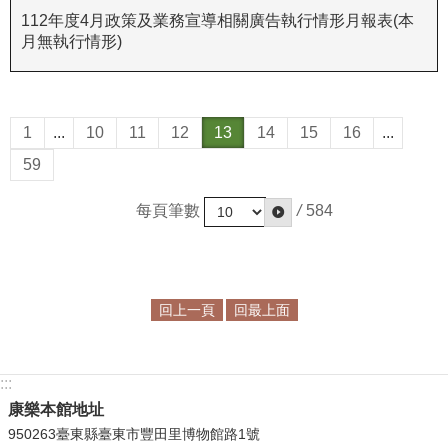
政
112年度4月政策及業務宣導相關廣告執行情形月報表(本
策
月無執行情形)
資
訊
安
1
...
10
11
12
13
14
15
16
...
全
59
宣
告
每頁筆數
/
584
為
民
服
務
回上一頁
回最上面
白
皮
書
:::
康樂本館地址
政
950263臺東縣臺東市豐田里博物館路1號
府