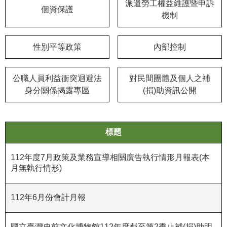
等
派遣勞工權益維護暨申訴
個資保護
專
機制
區
性別平等政策
內部控制
友
善
措
公職人員利益衝突迴避法
對民間團體及個人之補
施
身分關係揭露專區
(捐)助資訊公開
服
務
服
標題
務
信
112年度7月政策及業務宣導相關廣告執行情形月報表(本
箱
月無執行情形)
網
112年6月份會計月報
站
導
覽
國立臺灣史前文化博物館112年度截至第2季止補(捐)助明