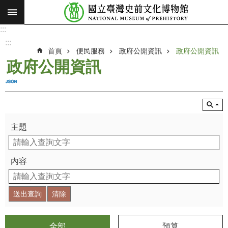
:::
跳到主要內容區塊
:::
進
階
:::
搜
首頁
便民服務
政府公開資訊
政府公開資訊
尋
政府公開資訊
願
景
使
命
主題
最
新
消
內容
息
參
觀
展
覽
全部
預算