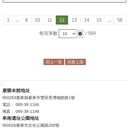
政
策
1
...
9
10
11
12
13
14
15
...
59
資
訊
每頁筆數
/
584
安
全
宣
告
回上一頁
回最上面
為
民
服
:::
務
康樂本館地址
白
950263臺東縣臺東市豐田里博物館路1號
皮
電話： 089-38-1166
書
傳真： 089-38-1199
卑南遺址公園地址
政
950026臺東市文化公園路200號
府