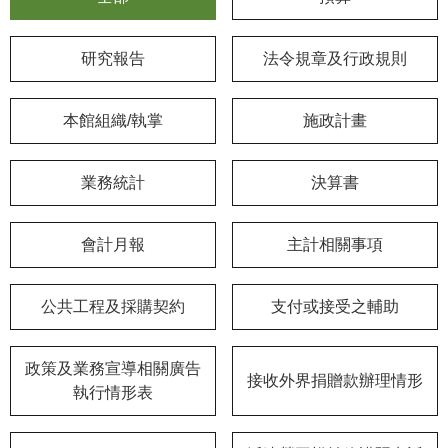
學
研究報告
法令規章及行政規則
習
探
索
本館組織/執掌
施政計畫
認
識
業務統計
決算書
我
們
會計月報
主計相關事項
便
民
公共工程及採購契約
支付或接受之輔助
服
務
政策及業務宣導相關廣告
接收外界捐贈款辦理情形
性
執行情形表
別
平