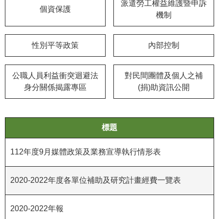
等
派遣勞工權益維護暨申訴
個資保護
專
機制
區
性別平等政策
內部控制
友
善
措
公職人員利益衝突迴避法
對民間團體及個人之補
施
身分關係揭露專區
(捐)助資訊公開
服
務
服
標題
務
信
112年度9月媒體政策及業務宣導執行情形表
箱
2020-2022年度各單位補助及研究計畫經費一覽表
網
站
導
2020-2022年報
覽