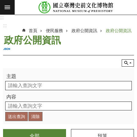
:::
跳到主要內容區塊
:::
進
階
:::
搜
首頁
便民服務
政府公開資訊
政府公開資訊
尋
政府公開資訊
願
景
使
命
主題
最
新
消
內容
息
參
觀
展
覽
全部
預算