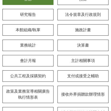
學
研究報告
法令規章及行政規則
習
探
索
本館組織/執掌
施政計畫
認
識
業務統計
決算書
我
們
會計月報
主計相關事項
便
民
公共工程及採購契約
支付或接受之輔助
服
務
政策及業務宣導相關廣告
接收外界捐贈款辦理情形
性
執行情形表
別
平