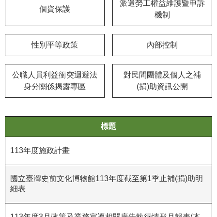
等
派遣勞工權益維護暨申訴
個資保護
專
機制
區
性別平等政策
內部控制
友
善
措
公職人員利益衝突迴避法
對民間團體及個人之補
施
身分關係揭露專區
(捐)助資訊公開
服
務
服
標題
務
信
113年度施政計畫
箱
國立臺灣史前文化博物館113年度截至第1季止補(捐)助明
網
細表
站
導
覽
113年度3月政策及業務宣導相關廣告執行情形月報表(本