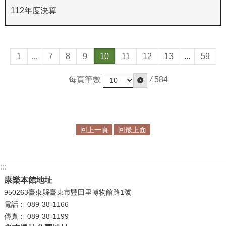
政
112年度決算
策
資
訊
1
...
7
8
9
10
11
12
13
...
59
安
全
每頁筆數
/
584
宣
告
為
回上一頁
回最上面
民
服
務
:::
白
康樂本館地址
皮
書
950263臺東縣臺東市豐田里博物館路1號
電話： 089-38-1166
政
傳真： 089-38-1199
府