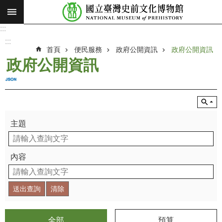
:::
跳到主要內容區塊
:::
進
階
:::
搜
首頁
便民服務
政府公開資訊
政府公開資訊
尋
政府公開資訊
願
景
使
命
主題
最
新
消
內容
息
參
觀
展
覽
全部
預算